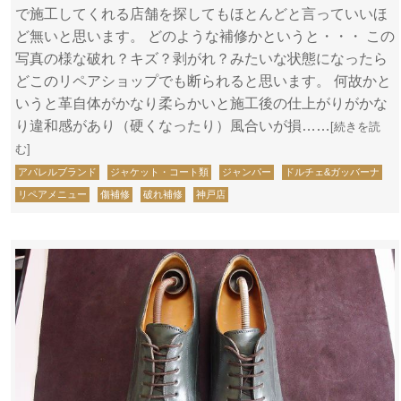
で施工してくれる店舗を探してもほとんどと言っていいほ
ど無いと思います。 どのような補修かというと・・・ この
写真の様な破れ？キズ？剥がれ？みたいな状態になったら
どこのリペアショップでも断られると思います。 何故かと
いうと革自体がかなり柔らかいと施工後の仕上がりがかな
り違和感があり（硬くなったり）風合いが損……
[続きを読
む]
アパレルブランド
ジャケット・コート類
ジャンパー
ドルチェ&ガッバーナ
リペアメニュー
傷補修
破れ補修
神戸店