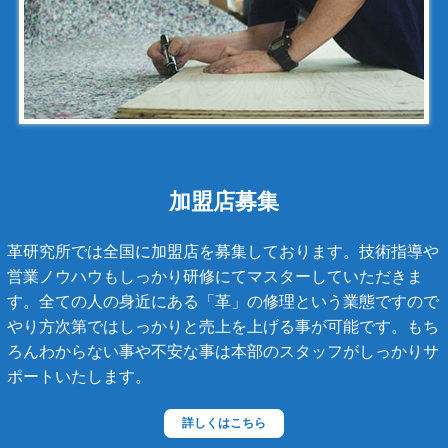
シャネル
アンティグアライン
カンボンライン
キャビアスキン
タイガライン
チェーンバッグ
加盟店募集
マトラッセライン
革研究所では全国に加盟店を募集しております。技術指導や
スコッチグレイン
営業ノウハウもしっかり研修にてマスターしていただきま
す。全ての人の身近にある「革」の修理という業態ですので
ステラーズ
やり方次第ではしっかりと売上を上げる事が可能です。もち
セリーヌ
ろんわからない事や不安な事は本部のスタッフがしっかりサ
ポートいたします。
ダニエル・ボブ
ダンヒル
詳しくはこちら