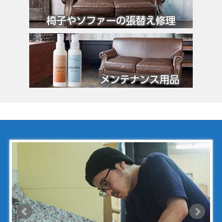
グッチ
クロエ
クロコラックス
クロムハーツ
コーチ
コールハーン
コシノ・ヒロコ
コモドール
ゴヤール
サザビー
ジェニュイン・レザー
ジミーチュウ
ジャックゴム