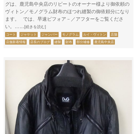
グは、鹿児島中央店のリピートのオーナー様より御依頼の
ヴィトン／モノグラム財布のほつれ縫製の御依頼分になり
ます。 では、早速ビフォア－／アフターをご覧くださ
い。……
[続きを読む]
コート
ジャケット
ジャンパー
モノグラム
ルイ・ヴィトン
店舗
店舗新着情報
店長のブログ
縫製
財布
部分補修
鹿児島中央店