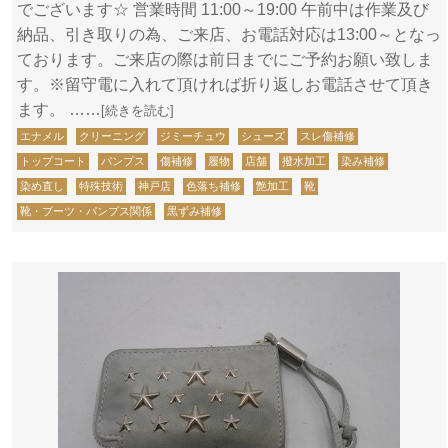
でございます☆ 営業時間 11:00～19:00 午前中は作業及び
納品、引き取りの為、ご来店、お電話対応は13:00～となっ
ております。ご来店の際は前日までにご予約お願い致しま
す。※留守電に入れて頂ければ折り返しお電話させて頂き
ます。 ……
[続きを読む]
エナメル
クリーニング
ジミーチュウ
シューズ
スレ傷補修
トップコート
パンプス
傷補修
履物
店舗
撥水加工
染み補修
染め直し
特殊技術
神戸店
色落ち補修
艶加工
靴
靴・ブーツ・パンプス関係
黒ずみ補修