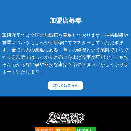
タイガライン
チェーンバッグ
加盟店募集
マトラッセライン
革研究所では全国に加盟店を募集しております。技術指導や
スコッチグレイン
営業ノウハウもしっかり研修にてマスターしていただきま
す。全ての人の身近にある「革」の修理という業態ですので
ステラーズ
やり方次第ではしっかりと売上を上げる事が可能です。もち
セリーヌ
ろんわからない事や不安な事は本部のスタッフがしっかりサ
ポートいたします。
ダニエル・ボブ
ダンヒル
詳しくはこちら
ディーゼル
ティファニー
デズモ
トゥモローランド