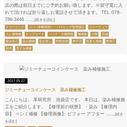
店の際は前日までにご予約お願い致します。※留守電に入
れて頂ければ折り返しお電話させて頂きます。 TEL :078-
786-3446 ……
[続きを読む]
クリーニング
コバ（革断面部）・パイピング処理施工
ジミーチュウ
スレ傷補修
トップコート
バッグ・小物関係
傷補修
小物
店舗
撥水加工
染み補修
染め直し
特殊技術
神戸店
色落ち補修
艶加工
財布
黒ずみ補修
2017.05.22
ジミーチューコインケース 染み補修施工
こんにちは。 革研究所 池袋店です。 本日は、染み補修施
工をご紹介します。 【修理前の状態】 ・染み 【修理内
容】 ⇒シミ補修 【修理画像】 ビフォー アフター ……
[続き
を読む]