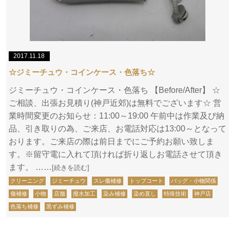
2017.11.18
☆ジミーチュウ・コインケース・色落ち☆
ジミーチュウ・コインケース・色落ち 【Before/After】 ☆
ご相談、出張お見積り(神戸近郊)は無料でございます☆ 営
業時間変更のお知らせ：11:00～19:00 午前中は作業及び納
品、引き取りの為、ご来店、お電話対応は13:00～となって
おります。ご来店の際は前日までにご予約お願い致しま
す。※留守電に入れて頂ければ折り返しお電話させて頂き
ます。 ……
[続きを読む]
クリーニング
ジミーチュウ
スレ傷補修
トップコート
バッグ・小物関係
傷補修
小物
店舗
撥水加工
染み補修
染め直し
特殊技術
神戸店
色落ち補修
黒ずみ補修