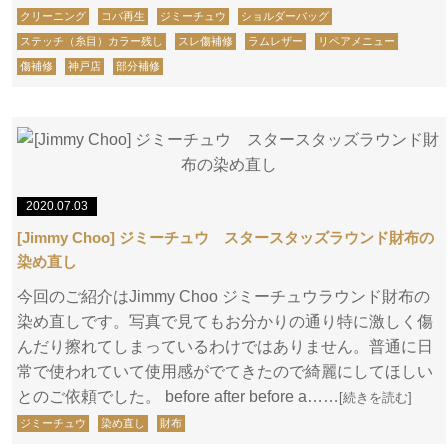
クリーニング
コバ再生
ジミーチュウ
ショルダーバッグ
ステッチ（糸目）カラー残し
スレ傷補修
ラムレザー
リペアメニュー
傷補修
神戸店
部分補修
2020.07.03
[Jimmy Choo] ジミーチュウ スタースタッズラウンド財布の
染め直し
今回のご紹介はJimmy Choo ジミーチュウラウンド財布の
染め直しです。写真で見てもお分かりの通り特に激しく傷
んだり擦れてしまっているわけではありません。普通に日
常で使われていて使用感がでてきたので綺麗にしてほしい
とのご依頼でした。 before after before a……
[続きを読む]
ジミーチュウ
染め直し
財布