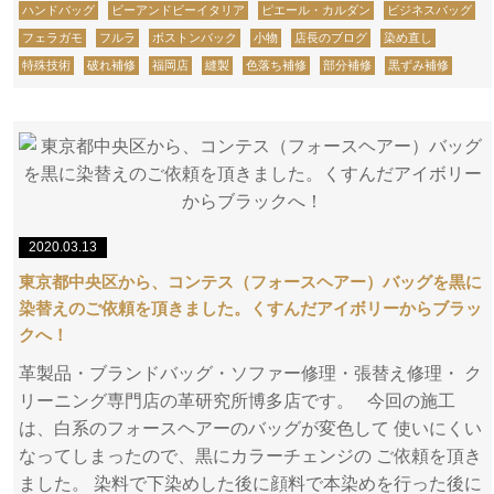
ハンドバッグ
ビーアンドビーイタリア
ピエール・カルダン
ビジネスバッグ
フェラガモ
フルラ
ボストンバック
小物
店長のブログ
染め直し
特殊技術
破れ補修
福岡店
縫製
色落ち補修
部分補修
黒ずみ補修
2020.03.13
東京都中央区から、コンテス（フォースヘアー）バッグを黒に
染替えのご依頼を頂きました。くすんだアイボリーからブラッ
クへ！
革製品・ブランドバッグ・ソファー修理・張替え修理・ ク
リーニング専門店の革研究所博多店です。 今回の施工
は、白系のフォースヘアーのバッグが変色して 使いにくい
なってしまったので、黒にカラーチェンジの ご依頼を頂き
ました。 染料で下染めした後に顔料で本染めを行った後に