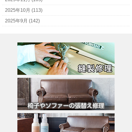
ウンガロ
2025年10月
(113)
エヴー
2025年9月
(142)
エミリオ・プッチ
エルメス
バーキン
カルティエ
カンペール
ギ・ラロッシュ
グッチ
クロエ
クロコラックス
クロムハーツ