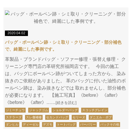
2020.04.02
バッグ・ボールペン跡・シミ取り・クリーニング・部分補色
で、綺麗にした事例です。
革製品・ブランドバッグ・ソファー修理・張替え修理・ ク
リーニング専門店の革研究所福岡店です。 今回の施工
は、バッグにボールペン跡がついてしまった方から、 染み
抜きのご依頼がありました。 革のバッグに付いた油性のボ
ールペン跡は、染み抜きなどでは 取れませんし、部分補色
が必要になります。 【施工写真】 《before》 《after》
《before》 《after》……
[続きを読む]
ジミーチュウ
ジャックゴム
ショルダーバッグ
スコッチグレイン
ステラーズ
スレ傷補修
セカンドバッグ
セリーヌ
ダニエル・ボブ
ダンヒル
ディーゼル
デズモ
トートバッグ
バーバリー
バックその他