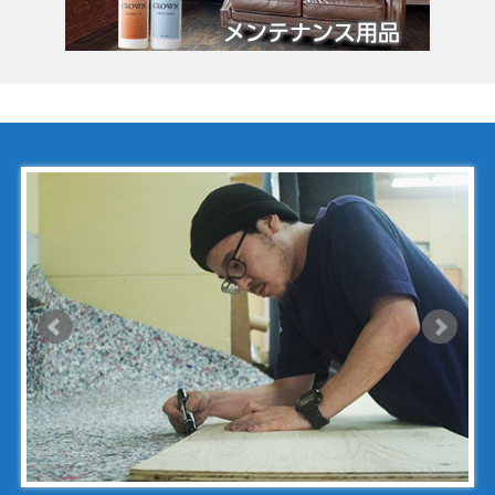
コーチ
コールハーン
コシノ・ヒロコ
コモドール
ゴヤール
サザビー
ジェニュイン・レザー
ジミーチュウ
ジャックゴム
シャネル
アンティグアライン
カンボンライン
キャビアスキン