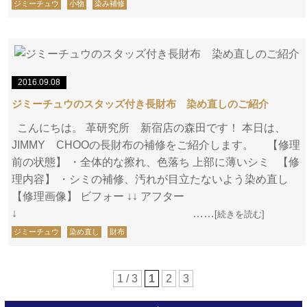
ジミーチュウ
小物
染み補修
2016.09.08
ジミーチュウのスタッズ付き長財布 染め直しのご紹介
こんにちは。 革研究所 新宿店の森田です！ 本日は、
JIMMY CHOOの長財布の補修をご紹介します。 【修理
前の状態】 ・全体的な擦れ、色落ち 上部に薄いシミ 【修
理内容】 ・シミの補修、汚れが目立たないよう染め直し
【修理画像】 ビフォー ↓↓ アフター
↓ ……
[続きを読む]
ジミーチュウ
染め直し
財布
1 / 3
1
2
3