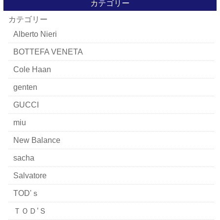
カテゴリー
カテゴリー
Alberto Nieri
BOTTEFA VENETA
Cole Haan
genten
GUCCI
miu
New Balance
sacha
Salvatore
TOD'ｓ
ＴＯＤ’Ｓ