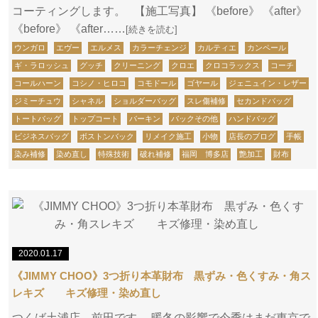
コーティングします。 【施工写真】 《before》 《after》
《before》 《after……
[続きを読む]
ウンガロ
エヴー
エルメス
カラーチェンジ
カルティエ
カンペール
ギ・ラロッシュ
グッチ
クリーニング
クロエ
クロコラックス
コーチ
コールハーン
コシノ・ヒロコ
コモドール
ゴヤール
ジェニュイン・レザー
ジミーチュウ
シャネル
ショルダーバッグ
スレ傷補修
セカンドバッグ
トートバッグ
トップコート
バーキン
バックその他
ハンドバッグ
ビジネスバッグ
ボストンバック
リメイク施工
小物
店長のブログ
手帳
染み補修
染め直し
特殊技術
破れ補修
福岡 博多店
艶加工
財布
2020.01.17
《JIMMY CHOO》3つ折り本革財布 黒ずみ・色くすみ・角ス
レキズ キズ修理・染め直し
つくば土浦店、前田です。 暖冬の影響で今季はまだ東京で