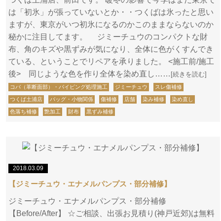
は「初氷」が張っていないとか・・つくばは氷ったと思い
ますが、東京がいつ初氷になるのかこのままならないのか
秘かに注目してます。 ジミーチュウのコンパクトな財
布、角のキズや黒ずみが気になり、全体に色がくすんでき
ている、ということでリペアを承りました。 <施工前/施工
後> 同じような色を作り全体を染め直し……
[続きを読む]
コバ（革断面部）・パイピング処理施工
ジミーチュウ
スレ傷補修
つくば土浦店
バッグ・小物関係
傷補修
店舗
染み補修
染め直し
色落ち補修
艶加工
財布
黒ずみ補修
2018.03.09
【ジミーチュウ・エナメルパンプス・部分補修】
ジミーチュウ・エナメルパンプス・部分補修
【Before/After】 ☆ご相談、出張お見積り(神戸近郊)は無料