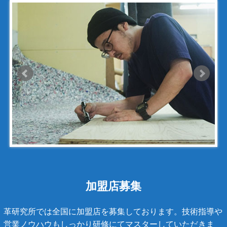
ゴヤール
サザビー
ジェニュイン・レザー
ジミーチュウ
ジャックゴム
シャネル
アンティグアライン
カンボンライン
キャビアスキン
タイガライン
チェーンバッグ
加盟店募集
マトラッセライン
革研究所では全国に加盟店を募集しております。技術指導や
スコッチグレイン
営業ノウハウもしっかり研修にてマスターしていただきま