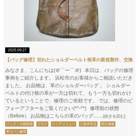
2025.09.27
【バッグ修理】切れたショルダーベルト根革の新規製作、交換
みなさま、こんにちは(＠⌒ー⌒＠) 本日は、バッグの修理
事例をご紹介します。 浜松市のお客様からご相談いただき
ました。 お品物は、革のショルダーバッグ 。 ショルダー
ベルトの付け根の革が一方は切れて、もう一方も切れかけ
ているということで、修理のご依頼です。 では、修理のビ
フォーアフターをご覧ください(*^-^*) 修理前の状態
（Before） お品物はこちらの革のバッグ……
[続きを読む]
バッグ・小物関係
ブログ
リペアメニュー
三島伊豆店
部分補修
革カバン修理