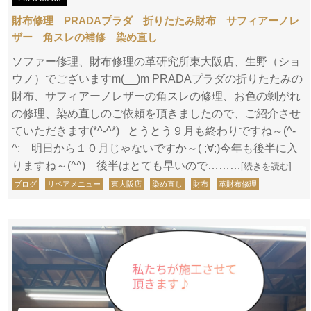
財布修理 PRADAプラダ 折りたたみ財布 サフィアーノレ
ザー 角スレの補修 染め直し
ソファー修理、財布修理の革研究所東大阪店、生野（ショ
ウノ）でございますm(__)m PRADAプラダの折りたたみの
財布、サフィアーノレザーの角スレの修理、お色の剝がれ
の修理、染め直しのご依頼を頂きましたので、ご紹介させ
ていただきます(*^-^*) とうとう９月も終わりですね～(^-
^; 明日から１０月じゃないですか～( ;∀;)今年も後半に入
りますね～(^^) 後半はとても早いので………
[続きを読む]
ブログ
リペアメニュー
東大阪店
染め直し
財布
革財布修理