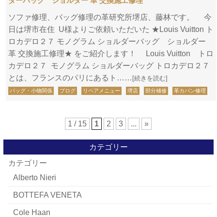
ダーバッグ ショルダー 革 交換施工修理
ソファ修理、バッグ修理の革研究所堺店、藤林です。 今
日は堺市在住 U様よりご依頼いただいた ★Louis Vuitton ト
ロカデロ２７ モノグラム ショルダーバッグ ショルダー
革 交換施工修理★ をご紹介します！ Louis Vuitton トロ
カデロ２７ モノグラム ショルダーバッグ トロカデロ２７
とは、フランスのパリにあるト……
[続きを読む]
バッグ・小物関係
ブログ
リペアメニュー
堺店
部分補修
革カバン修理
1 / 15
1
2
3
...
»
カテゴリー
カテゴリー
Alberto Nieri
BOTTEFA VENETA
Cole Haan