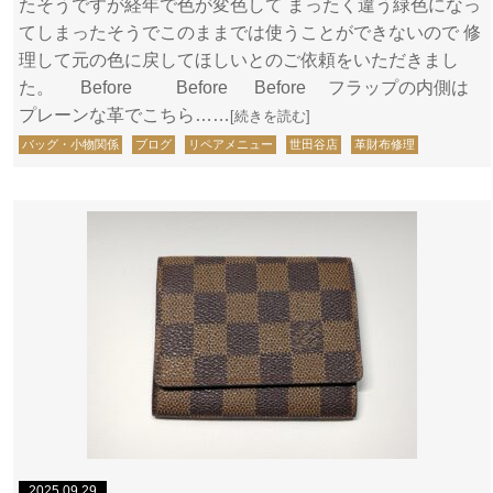
たそうですが経年で色が変色して まったく違う緑色になっ
てしまったそうでこのままでは使うことができないので 修
理して元の色に戻してほしいとのご依頼をいただきまし
た。 Before Before Before フラップの内側は
プレーンな革でこちら……
[続きを読む]
バッグ・小物関係
ブログ
リペアメニュー
世田谷店
革財布修理
2025.09.29