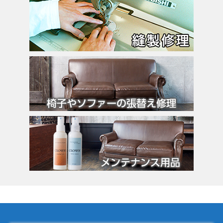
バーキン
カルティエ
カンペール
ギ・ラロッシュ
グッチ
クロエ
クロコラックス
クロムハーツ
コーチ
コールハーン
コシノ・ヒロコ
コモドール