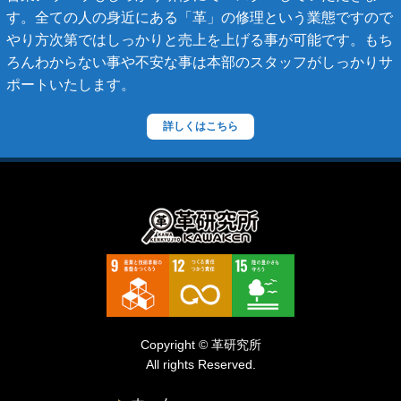
す。全ての人の身近にある「革」の修理という業態ですので
ステラーズ
やり方次第ではしっかりと売上を上げる事が可能です。もち
セリーヌ
ろんわからない事や不安な事は本部のスタッフがしっかりサ
ポートいたします。
ダニエル・ボブ
ダンヒル
詳しくはこちら
ディーゼル
ティファニー
デズモ
トゥモローランド
トリーバーチ
ドルチェ&ガッバーナ
Copyright © 革研究所
ニナリッチ
All rights Reserved.
ヌォヴァ・ステラ