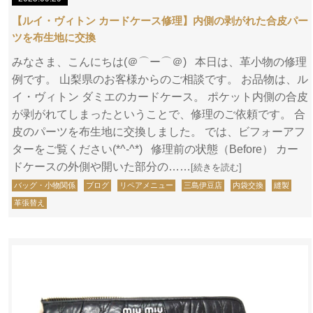
【ルイ・ヴィトン カードケース修理】内側の剥がれた合皮パー
ツを布生地に交換
みなさま、こんにちは(＠⌒ー⌒＠) 本日は、革小物の修理
例です。 山梨県のお客様からのご相談です。 お品物は、ル
イ・ヴィトン ダミエのカードケース。 ポケット内側の合皮
が剥がれてしまったということで、修理のご依頼です。 合
皮のパーツを布生地に交換しました。 では、ビフォーアフ
ターをご覧ください(*^-^*) 修理前の状態（Before） カー
ドケースの外側や開いた部分の……
[続きを読む]
バッグ・小物関係
ブログ
リペアメニュー
三島伊豆店
内袋交換
縫製
革張替え