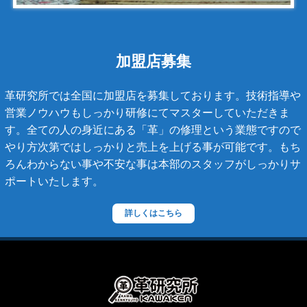
キャビアスキン
タイガライン
チェーンバッグ
加盟店募集
マトラッセライン
革研究所では全国に加盟店を募集しております。技術指導や
スコッチグレイン
営業ノウハウもしっかり研修にてマスターしていただきま
す。全ての人の身近にある「革」の修理という業態ですので
ステラーズ
やり方次第ではしっかりと売上を上げる事が可能です。もち
セリーヌ
ろんわからない事や不安な事は本部のスタッフがしっかりサ
ポートいたします。
ダニエル・ボブ
ダンヒル
詳しくはこちら
ディーゼル
ティファニー
デズモ