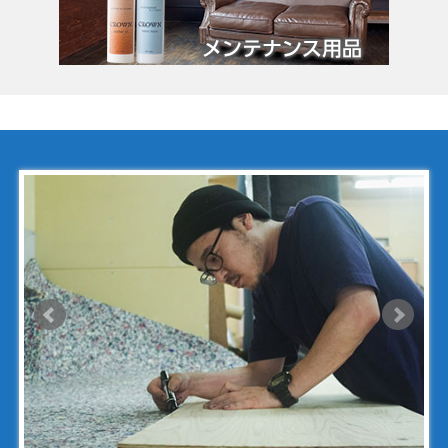
コーチ
コールハーン
コシノ・ヒロコ
コモドール
ゴヤール
サザビー
ジェニュイン・レザー
ジミーチュウ
ジャックゴム
シャネル
アンティグアライン
カンボンライン