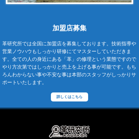
キャビアスキン
タイガライン
チェーンバッグ
加盟店募集
マトラッセライン
革研究所では全国に加盟店を募集しております。技術指導や
スコッチグレイン
営業ノウハウもしっかり研修にてマスターしていただきま
す。全ての人の身近にある「革」の修理という業態ですので
ステラーズ
やり方次第ではしっかりと売上を上げる事が可能です。もち
セリーヌ
ろんわからない事や不安な事は本部のスタッフがしっかりサ
ポートいたします。
ダニエル・ボブ
ダンヒル
詳しくはこちら
ディーゼル
ティファニー
デズモ