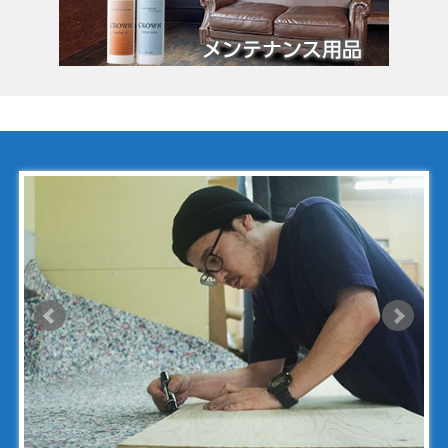
コーチ
コールハーン
コシノ・ヒロコ
コモドール
ゴヤール
サザビー
ジェニュイン・レザー
ジミーチュウ
ジャックゴム
シャネル
アンティグアライン
カンボンライン