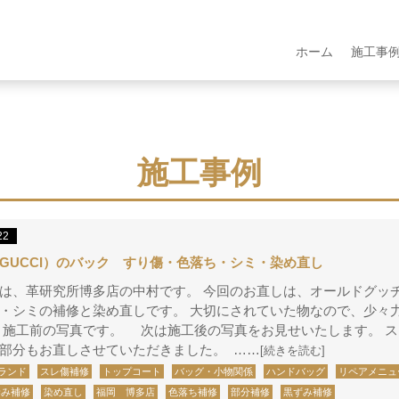
ホーム
施工事
施工事例
22
GUCCI）のバック すり傷・色落ち・シミ・染め直し
は、革研究所博多店の中村です。 今回のお直しは、オールドグッ
・シミの補修と染め直しです。 大切にされていた物なので、少々
 施工前の写真です。 次は施工後の写真をお見せいたします。 
部分もお直しさせていただきました。 ……
[続きを読む]
ランド
スレ傷補修
トップコート
バッグ・小物関係
ハンドバッグ
リペアメニュ
染み補修
染め直し
福岡 博多店
色落ち補修
部分補修
黒ずみ補修