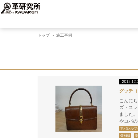
トップ
＞ 施工事例
2012.12.
グッチ（
こんにち
ズ・スレ
ました。
やコバの
アパレルブ
傷補修