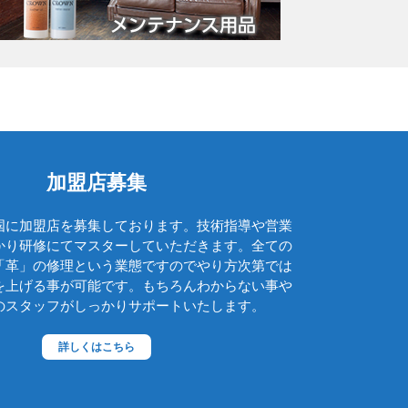
グッチ
クロエ
クロコラックス
クロムハーツ
コーチ
コールハーン
加盟店募集
コシノ・ヒロコ
国に加盟店を募集しております。技術指導や営業
コモドール
かり研修にてマスターしていただきます。全ての
ゴヤール
「革」の修理という業態ですのでやり方次第では
を上げる事が可能です。もちろんわからない事や
サザビー
のスタッフがしっかりサポートいたします。
ジェニュイン・レザー
詳しくはこちら
ジミーチュウ
ジャックゴム