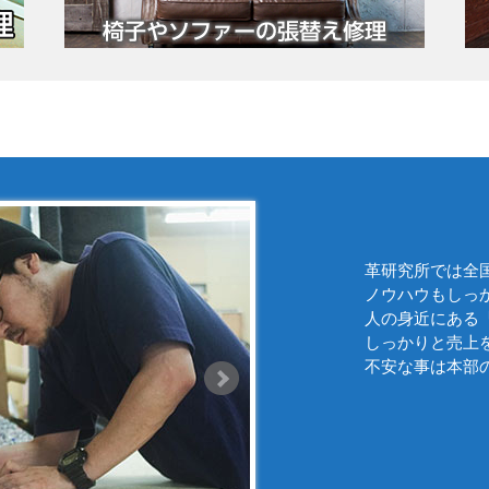
革研究所では全
ノウハウもしっ
人の身近にある
しっかりと売上
不安な事は本部