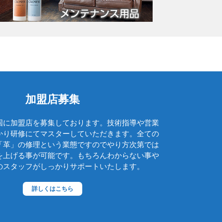
グッチ
クロエ
クロコラックス
クロムハーツ
コーチ
コールハーン
加盟店募集
コシノ・ヒロコ
国に加盟店を募集しております。技術指導や営業
コモドール
かり研修にてマスターしていただきます。全ての
ゴヤール
「革」の修理という業態ですのでやり方次第では
を上げる事が可能です。もちろんわからない事や
サザビー
のスタッフがしっかりサポートいたします。
ジェニュイン・レザー
詳しくはこちら
ジミーチュウ
ジャックゴム