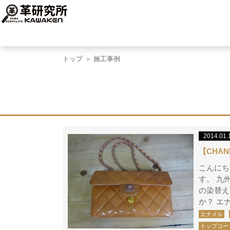
トップ
＞ 施工事例
2014.01.
【CHA
こんにち
す。 九
の染替えで
か？ エ
エナメル
トップコー