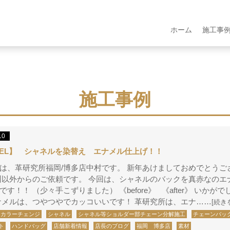
ホーム
施工事
施工事例
10
NEL】 シャネルを染替え エナメル仕上げ！！
は、革研究所福岡/博多店中村です。 新年あけましておめでとうご
州以外からのご依頼です。 今回は、シャネルのバックを真赤なのエ
す！！ （少々手こずりました） 《before》 《after》 いかがで
ナメルは、つやつやでカッコいいです！ 革研究所は、エナ……
[続き
カラーチェンジ
シャネル
シャネル等ショルダー部チェーン分解施工
チェーンバッ
ト
ハンドバッグ
店舗新着情報
店長のブログ
福岡 博多店
素材