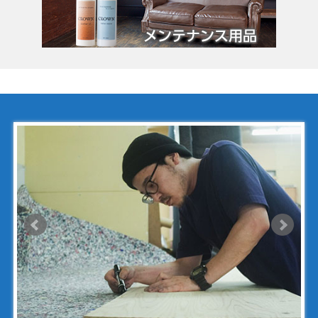
クロムハーツ
コーチ
コールハーン
コシノ・ヒロコ
コモドール
ゴヤール
サザビー
ジェニュイン・レザー
ジミーチュウ
ジャックゴム
シャネル
アンティグアライン
カンボンライン