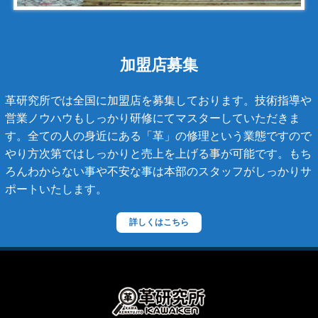
キャビアスキン
タイガライン
チェーンバッグ
加盟店募集
マトラッセライン
革研究所では全国に加盟店を募集しております。技術指導や
スコッチグレイン
営業ノウハウもしっかり研修にてマスターしていただきま
す。全ての人の身近にある「革」の修理という業態ですので
ステラーズ
やり方次第ではしっかりと売上を上げる事が可能です。もち
セリーヌ
ろんわからない事や不安な事は本部のスタッフがしっかりサ
ポートいたします。
ダニエル・ボブ
ダンヒル
詳しくはこちら
ディーゼル
ティファニー
デズモ