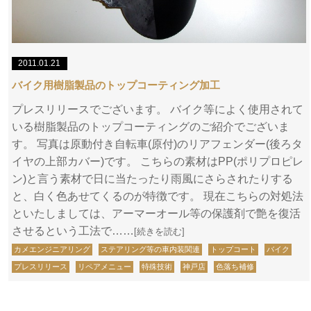
2011.01.21
バイク用樹脂製品のトップコーティング加工
プレスリリースでございます。 バイク等によく使用されて
いる樹脂製品のトップコーティングのご紹介でございま
す。 写真は原動付き自転車(原付)のリアフェンダー(後ろタ
イヤの上部カバー)です。 こちらの素材はPP(ポリプロピレ
ン)と言う素材で日に当たったり雨風にさらされたりする
と、白く色あせてくるのが特徴です。 現在こちらの対処法
といたしましては、アーマーオール等の保護剤で艶を復活
させるという工法で……
[続きを読む]
カメエンジニアリング
ステアリング等の車内装関連
トップコート
バイク
プレスリリース
リペアメニュー
特殊技術
神戸店
色落ち補修