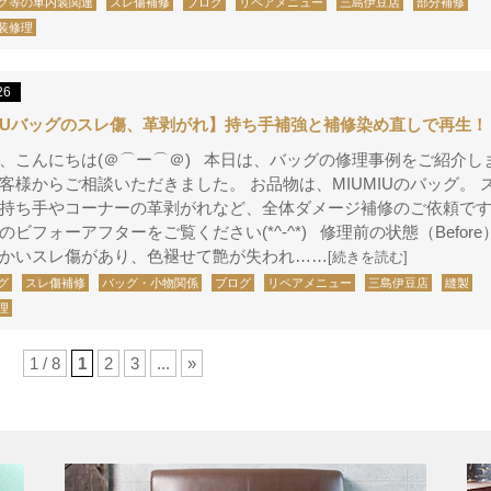
グ等の車内装関連
スレ傷補修
ブログ
リペアメニュー
三島伊豆店
部分補修
装修理
26
MIUバッグのスレ傷、革剥がれ】持ち手補強と補修染め直しで再生！
、こんにちは(＠⌒ー⌒＠) 本日は、バッグの修理事例をご紹介し
客様からご相談いただきました。 お品物は、MIUMIUのバッグ。 
持ち手やコーナーの革剥がれなど、全体ダメージ補修のご依頼です
のビフォーアフターをご覧ください(*^-^*) 修理前の状態（Before
かいスレ傷があり、色褪せて艶が失われ……
[続きを読む]
グ
スレ傷補修
バッグ・小物関係
ブログ
リペアメニュー
三島伊豆店
縫製
理
1 / 8
1
2
3
...
»