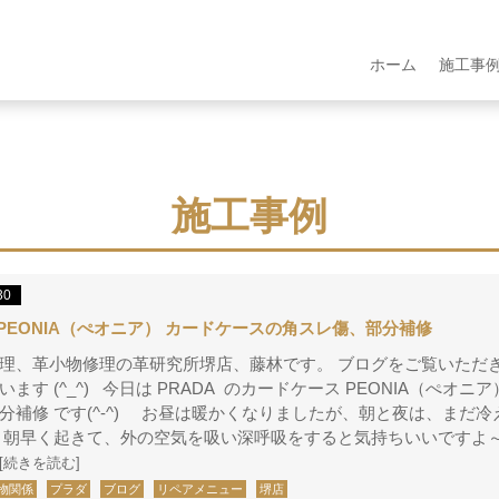
ホーム
施工事
施工事例
30
A PEONIA（ぺオニア） カードケースの角スレ傷、部分補修
理、革小物修理の革研究所堺店、藤林です。 ブログをご覧いただ
ます (^_^) 今日は PRADA のカードケース PEONIA（ぺオニア
分補修 です(^-^) お昼は暖かくなりましたが、朝と夜は、まだ冷
 朝早く起きて、外の空気を吸い深呼吸をすると気持ちいいですよ～(^
[続きを読む]
物関係
プラダ
ブログ
リペアメニュー
堺店