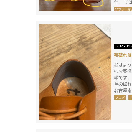
た。 で
ソファ・家
2025.04.
靴破れ修
おはよう
のお客様
頼です。
革の破れ
名古屋南
ブログ