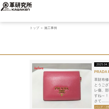
トップ
＞ 施工事例
2025.04.
PRAD
革財布修
とうござい
レ傷、部
すね～！
さて……
バッグ・小