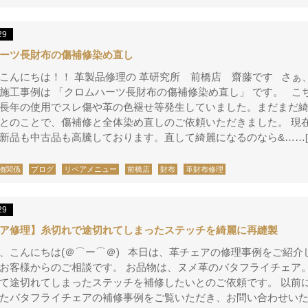
29
ーツ長財布の傷補修染め直し
こんにちは！！ 革製品修理の 革研究所 前橋店 齋藤です さぁ
施工事例は 「クロムハーツ長財布の傷補修染め直し」 です。 こ
長年の使用でスレ傷や革の色褪せ等発生していました。まだまだ
とのことで、傷補修と全体染め直しのご依頼いただきました。 現
新品も中古品も高騰しております。直して綺麗になるのなら&……
物関係
ブログ
リペアメニュー
前橋店
財布
革財布修理
29
ア修理】糸切れで途切れてしまったステッチを綺麗に再縫製
、こんにちは(＠⌒ー⌒＠) 本日は、革チェアの修理事例をご紹介
お客様からのご相談です。 お品物は、ヌメ革のバタフライチェア。
て途切れてしまったステッチを補修したいとのご依頼です。 以前
たバタフライチェアの補修事例をご覧いただき、お問い合わせい