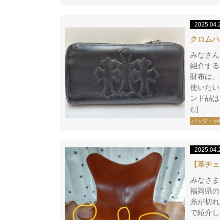
2025.04.
クロムハ
みなさん
紹介する
財布は、
使いたい
ンド品は
む]
バッグ・小
2025.04.
【革チェ
みなさま
福岡県の
糸が切れ
で紹介し