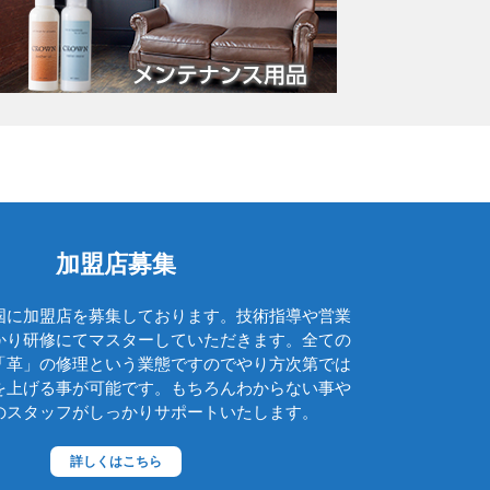
レッドウィング
レパント
ロエベ
ロンシャン
ワイズ
アルフレックス
加盟店募集
イベント・催事
お勧め商品
国に加盟店を募集しております。技術指導や営業
カッシーナ
かり研修にてマスターしていただきます。全ての
「革」の修理という業態ですのでやり方次第では
カリモク
を上げる事が可能です。もちろんわからない事や
ケリーバック
のスタッフがしっかりサポートいたします。
コバ再生
詳しくはこちら
ソール交換