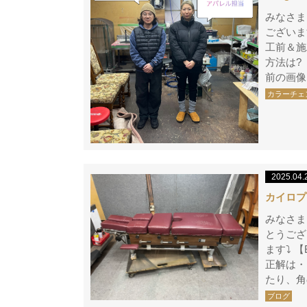
みなさま
ございます
工前＆施
方法は?
前の画像
カラーチェ
2025.04.
カイロプラ
みなさま
とうござ
ます⤵ 
正解は・
たり、角
ブログ