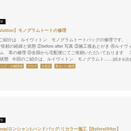
28
s Vuitton】モノグラムトートの修理
ご紹介は ルイヴィトン モノグラムトートバッグの修理です。
依頼の経緯と状態 ②before after 写真 ③施工後あとがき ④ル
ム 革の修理 ⑤全国から宅配便にてご依頼いただいております 
状態 今回のご紹介は、ルイヴィトン モノグラムト……
[続きを読
バッグ・小物関係
ブログ
大垣店
革カバン修理
28
hamp(ロンシャン)-ハンドバッグ-リカラー施工【Before/After】