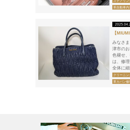
ステアリン
革自動車内
2025.04.
【MIU
みなさま
津市のお
色褪せ、
は、修理
全体に細
クリーニン
革カバン修