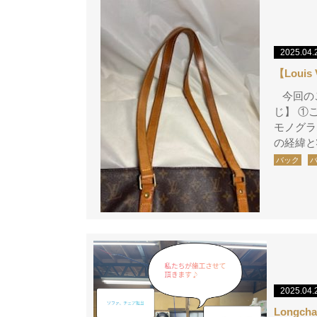
2025.04.
【Loui
今回の
じ】 ①ご
モノグラ
の経緯と
バック
2025.04.
Longc