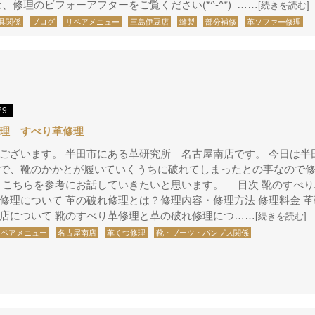
は、修理のビフォーアフターをご覧ください(*^-^*) ……
[続きを読む]
具関係
ブログ
リペアメニュー
三島伊豆店
縫製
部分補修
革ソファー修理
29
理 すべり革修理
ございます。 半田市にある革研究所 名古屋南店です。 今日は半
で、靴のかかとが履いていくうちに破れてしまったとの事なので
 こちらを参考にお話していきたいと思います。 目次 靴のすべ
修理について 革の破れ修理とは？修理内容・修理方法 修理料金
店について 靴のすべり革修理と革の破れ修理につ……
[続きを読む]
リペアメニュー
名古屋南店
革くつ修理
靴・ブーツ・パンプス関係