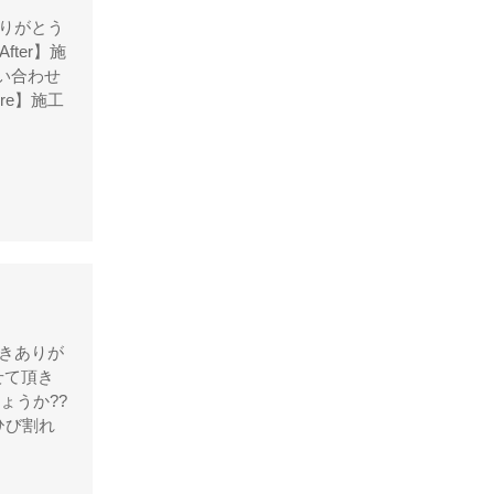
シャネル
ありがとう
アンティグアライン
fter】施
カンボンライン
い合わせ
re】施工
キャビアスキン
タイガライン
チェーンバッグ
マトラッセライン
スコッチグレイン
ステラーズ
セリーヌ
頂きありが
ダニエル・ボブ
せて頂き
ょうか??
ダンヒル
ひび割れ
ディーゼル
ティファニー