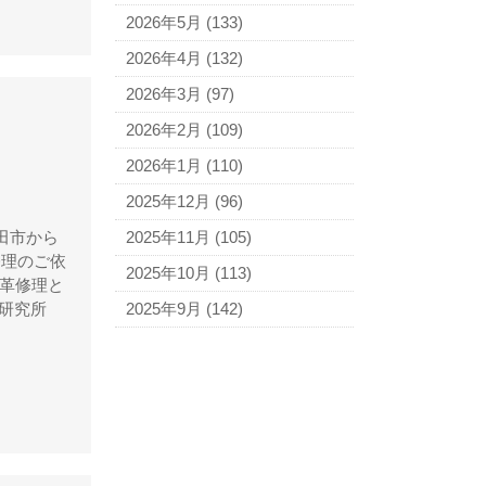
アニエスベー
2026年5月
(133)
アルマーニ
2026年4月
(132)
アレン・エドモンズ
2026年3月
(97)
アンナ モリナーリ
2026年2月
(109)
イブ・サンローラン
2026年1月
(110)
ヴェロ・キーオ
2025年12月
(96)
ウンガロ
2025年11月
(105)
田市から
エヴー
修理のご依
2025年10月
(113)
り革修理と
エミリオ・プッチ
2025年9月
(142)
 革研究所
エルメス
バーキン
カルティエ
カンペール
ギ・ラロッシュ