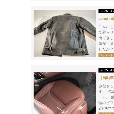
2025.04.
schot
こんにち
で蘇らせ
出てきま
気がしま
したか？
ジャケット
2025.04.
【自動車
みなさま
す。 沼
ート。 
理のビフ
2箇所で