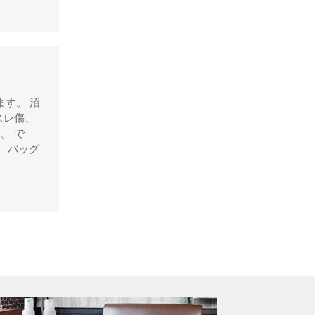
ブルガ
フルラ
ポール・スミス
ボッテガ・ベネタ
ます。 沼
ミュウミュウ
スレ傷、
。 で
ユナイテッド・アローズ
） バッグ
ラコステ
ランバン
リーガル
ルイ・ヴィトン
ダミエ
トバゴ キャリーオー
ル
モノグラム