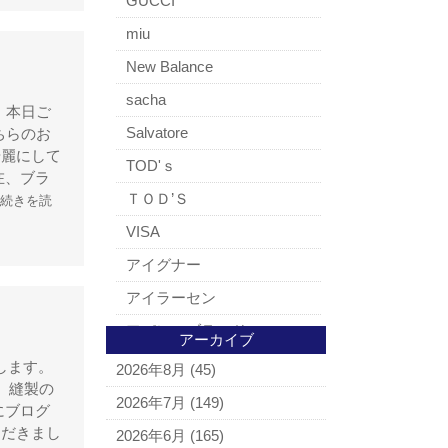
GUCCI
miu
New Balance
sacha
、本日ご
Salvatore
ちらのお
綺麗にして
TOD'ｓ
在、ブラ
ＴＯＤ’Ｓ
[続きを読
VISA
アイグナー
アイラーセン
アパレルブランド
アーカイブ
BALLY
します。
2026年8月
(45)
 縫製の
ＵＧＧ
2026年7月
(149)
にブログ
アナスイ
ただきまし
2026年6月
(165)