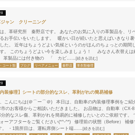
28
t 革ジャン クリーニング
は、革研究所 秦野店です。 あなたのお気に入りの革製品を、リ
るお手伝いをいたします。 暖かい日が続いたと思えばいきなり暑
した。 近年はちょうどよい気候というのがほんのちょっとの期間
す。 このちょうどよい今を楽しみましょう！ みなさん衣替えは
 革製品には付き物の 「 カビ……
[続きを読む]
・コート類
ブログ
リペアメニュー
秦野店
革衣類修理
28
内装修理】シートの部分的なスレ、革剥がれの簡易補修
、こんにちは(＠⌒ー⌒＠) 本日は、自動車の内装修理事例をご紹
津市のお客様からご相談いただきました。 お品物は、自動車（CX-
部分的なスレ傷、革剥がれを簡易的に補修したいとのご依頼です。 
ォーアフターをご覧ください(*^-^*) 修理前の状態（Before） 補
す。 ・1箇所目は、運転席側シート端……
[続きを読む]