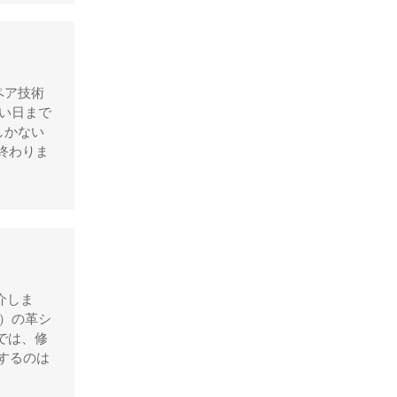
デズモ
トゥモローランド
トリーバーチ
ペア技術
ドルチェ&ガッバーナ
い日まで
しかない
ニナリッチ
終わりま
ヌォヴァ・ステラ
バーバリー
バレンシアガ
ハンティングワールド
ビーアンドビーイタリア
介しま
ピエール・カルダン
8）の革シ
フェラガモ
では、修
修するのは
プラダ
ブリー