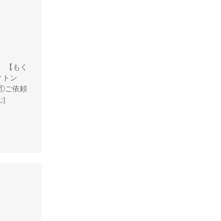
グッチ
クロエ
クロコラックス
クロムハーツ
 【もく
コーチ
イヴィトン
①ご依頼
コールハーン
む]
コシノ・ヒロコ
コモドール
ゴヤール
サザビー
ジェニュイン・レザー
ジミーチュウ
ジャックゴム