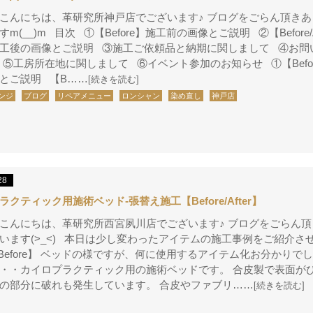
こんにちは、革研究所神戸店でございます♪ ブログをごらん頂き
m(__)m 目次 ①【Before】施工前の画像とご説明 ②【Before/A
工後の画像とご説明 ③施工ご依頼品と納期に関しまして ④お問
 ⑤工房所在地に関しまして ⑥イベント参加のお知らせ ①【Befo
とご説明 【B……
[続きを読む]
ンジ
ブログ
リペアメニュー
ロンシャン
染め直し
神戸店
28
クティック用施術ベッド-張替え施工【Before/After】
こんにちは、革研究所西宮夙川店でございます♪ ブログをごらん
います(>_<) 本日は少し変わったアイテムの施工事例をご紹介さ
【Before】 ベッドの様ですが、何に使用するアイテム化お分かりでし
・・カイロプラクティック用の施術ベッドです。 合皮製で表面が
の部分に破れも発生しています。 合皮やファブリ……
[続きを読む]