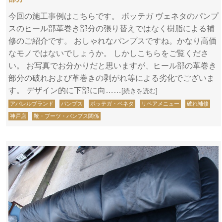
今回の施工事例はこちらです。 ボッテガ ヴェネタのパンプ
スのヒール部革巻き部分の張り替えではなく樹脂による補
修のご紹介です。 おしゃれなパンプスですね。かなり高価
なモノではないでしょうか。 しかしこちらをご覧くださ
い。 お写真でお分かりだと思いますが、ヒール部の革巻き
部分の破れおよび革巻きの剥がれ等による劣化でございま
す。 デザイン的に下部に向……
[続きを読む]
アパレルブランド
パンプス
ボッテガ・ベネタ
リペアメニュー
破れ補修
神戸店
靴・ブーツ・パンプス関係