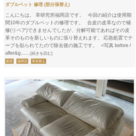
ダブルベット 修理 (部分張替え)
こんにちは。 革研究所福岡店です。 今回の紹介は使用期
間10年のダブルベットの修理です。 合皮の皮革なので補
修(リペア)できませんでしたが、分解可能であればその皮
革そのものを新しいものに張り替えれます。 応急処置でテ
ープを貼られてたので除去後の施工です。 <写真 before /
after&g……
[続きを読む]
家具
福岡店
革張替え