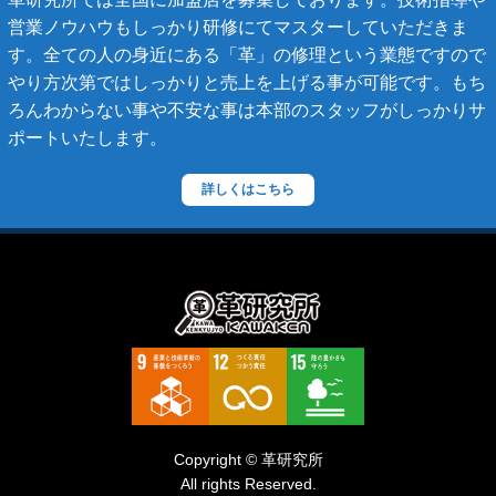
スコッチグレイン
営業ノウハウもしっかり研修にてマスターしていただきま
す。全ての人の身近にある「革」の修理という業態ですので
ステラーズ
やり方次第ではしっかりと売上を上げる事が可能です。もち
セリーヌ
ろんわからない事や不安な事は本部のスタッフがしっかりサ
ポートいたします。
ダニエル・ボブ
ダンヒル
詳しくはこちら
ディーゼル
ティファニー
デズモ
トゥモローランド
トリーバーチ
ドルチェ&ガッバーナ
Copyright © 革研究所
ニナリッチ
All rights Reserved.