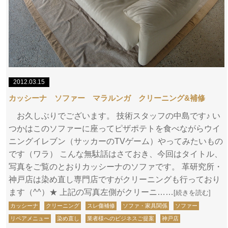
2012.03.15
カッシーナ ソファー マラルンガ クリーニング&補修
お久しぶりでございます。 技術スタッフの中島です♪ い
つかはこのソファーに座ってピザポテトを食べながらウイ
ニングイレブン（サッカーのTVゲーム）やってみたいもの
です（ワラ） こんな無駄話はさておき、今回はタイトル、
写真をご覧のとおりカッシーナのソファです。 革研究所・
神戸店は染め直し専門店ですがクリーニングも行っており
ます（^^）★ 上記の写真左側がクリーニ……
[続きを読む]
カッシーナ
クリーニング
スレ傷補修
ソファ・家具関係
ソファー
リペアメニュー
染め直し
業者様へのビジネスご提案
神戸店