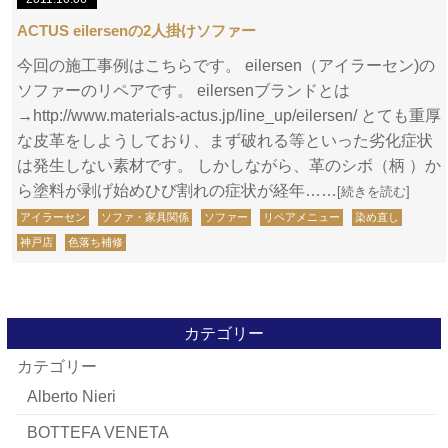
ACTUS eilersenの2人掛けソファー
今回の施工事例はこちらです。 eilersen（アイラーセン)の
ソファーのリペアです。 eilersenブランドとは
→http://www.materials-actus.jp/line_up/eilersen/ とても重厚
な皮革をしようしており、まず破れる等といった劣化症状
は発生しない素材です。 しかしながら、革のシボ（柄 ）か
ら塗料が剥げ始めひび割れの症状が経年……
[続きを読む]
アイラーセン
ソファ・家具関係
ソファー
リペアメニュー
染め直し
神戸店
色落ち補修
カテゴリー
カテゴリー
Alberto Nieri
BOTTEFA VENETA