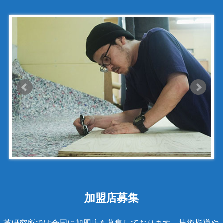
コモドール
ゴヤール
サザビー
ジェニュイン・レザー
ジミーチュウ
ジャックゴム
シャネル
アンティグアライン
カンボンライン
キャビアスキン
タイガライン
チェーンバッグ
加盟店募集
マトラッセライン
革研究所では全国に加盟店を募集しております。技術指導や