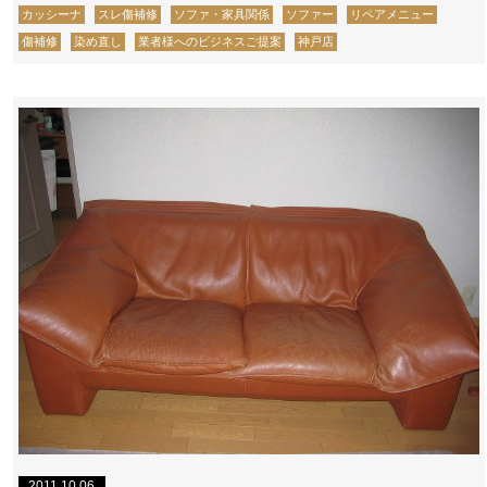
カッシーナ
スレ傷補修
ソファ・家具関係
ソファー
リペアメニュー
傷補修
染め直し
業者様へのビジネスご提案
神戸店
2011.10.06