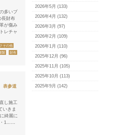
アニエスベー
2026年5月
(133)
の多いブ
アルマーニ
2026年4月
(132)
の長財布
アレン・エドモンズ
革が傷み
2026年3月
(97)
トレチャ
アンナ モリナーリ
2026年2月
(109)
イブ・サンローラン
2026年1月
(110)
クその他
ヴェロ・キーオ
縫製
財布
2025年12月
(96)
ウンガロ
2025年11月
(105)
エヴー
2025年10月
(113)
エミリオ・プッチ
2025年9月
(142)
 表参道
エルメス
バーキン
直し施工
ていきま
カルティエ
うに綺麗に
カンペール
・1……
ギ・ラロッシュ