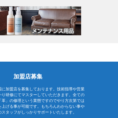
レッドウィング
レパント
ロエベ
ロンシャン
ワイズ
アルフレックス
イベント・催事
お勧め商品
加盟店募集
カッシーナ
国に加盟店を募集しております。技術指導や営業
カリモク
かり研修にてマスターしていただきます。全ての
ケリーバック
「革」の修理という業態ですのでやり方次第では
を上げる事が可能です。もちろんわからない事や
コバ再生
のスタッフがしっかりサポートいたします。
ソール交換