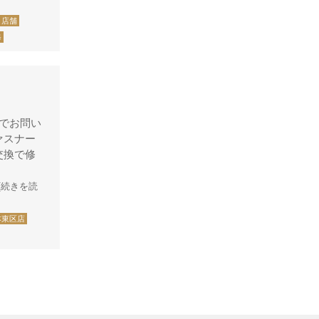
店舗
ブルガ
修
フルラ
ポール・スミス
ボッテガ・ベネタ
ミュウミュウ
でお問い
ァスナー
ユナイテッド・アローズ
交換で修
ラコステ
[続きを読
ランバン
リーガル
本東区店
ルイ・ヴィトン
ダミエ
トバゴ キャリーオー
ル
モノグラム