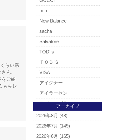
GUCCI
miu
New Balance
sacha
Salvatore
TOD'ｓ
ＴＯＤ’Ｓ
いくらい寒
なさん、
VISA
ジをご紹
アイグナー
ミもキレ
アイラーセン
アパレルブランド
アーカイブ
BALLY
2026年8月
(48)
ＵＧＧ
2026年7月
(149)
アナスイ
2026年6月
(165)