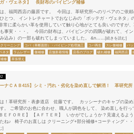
ガ・ヴェネタ】 長財布のパイピング補修
は、福岡西店の藤原です。 今回は、革研究所へのリペアのご依頼
ひとつ、 イントレチャートでおなじみの「ボッテガ・ヴェネタ」
非常に柔らかい革を使用していて触り心地がとても良いのですが、
も事実・・・。 今回の財布は、パイピングの四隅が破れて、イン
み込み）の一部も破れてしまっていました。 &n……
[続きを読む]
クリーニング
コバ（革断面部）・パイピング処理施工
コバ再生
スレ傷補修
バッ
ベネタ
ラムレザー
傷補修
店舗新着情報
店長のブログ
破れ補修
福岡西店
分補修
革張替え
02
ーナＣＡＢ415】シミ・汚れ・劣化を染め直しで解消！ 革研究所
は！革研究所・表参道店 佐藤です。 カッシーナのキャブの染め
す。 ご希望のお色に合わせ、職人が調色をして、 染め直しを行っ
ＢＥＦＯＲＥ】 【ＡＦＴＥＲ】 いかがでしょうか？見違えるよ
たね♪ 椅子のお直しは クリーニング+部分補修+コーティング・・
む]