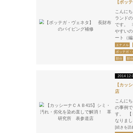
【ボッテ
こんにち
ランドの
です。 
やすいの
ート（編
エナメル
ボッテガ・
部分
部
2014.12.
【カッシ
店
こんにち
の事例で
す。 【
なりまし
[続きを読