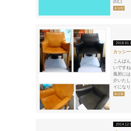
読む]
未分類
2016.01.
カッシー
こんばん
いですね
風邪には
介いた
イになり
未分類
2014.12.