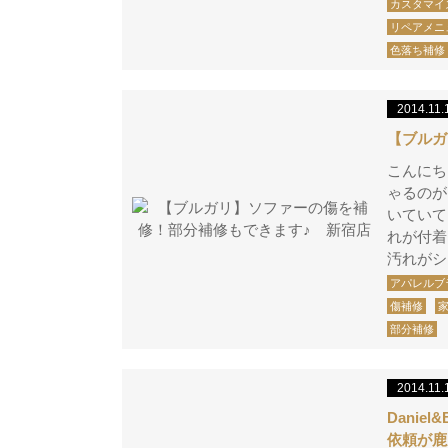
カスタマイ
リペアメニ
色落ち補修
2014.11.
【ブルガ
こんにち
ゃるのが
いていて
れが付着
汚れがシ
アパレルブ
傷補修
部分補修
2014.11.
Dani
依頼が鹿