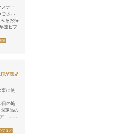
シャネル
ァスナー
アンティグアライン
みござい
カンボンライン
悩みをお持
早速ビフ
キャビアスキン
タイガライン
縫製
チェーンバッグ
マトラッセライン
スコッチグレイン
依頼が鹿児
ステラーズ
セリーヌ
大事に使
よ
ダニエル・ボブ
今日の施
ダンヒル
な限定品の
ア－……
ディーゼル
ティファニー
のブログ