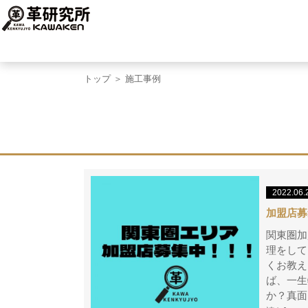
トップ
＞ 施工事例
2022.06.
加盟店募
関東圏加
理をして
くお教え
ば、一
か？真面