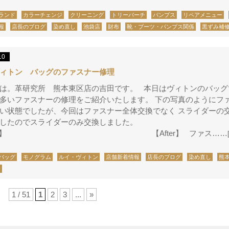
ランド
カラーチェンジ
クリーニング
トリーバーチ
パンプス
リペアメニュー
報
店長のブログ
染め直し
池袋店
財布
靴・ブーツ・パンプス関係
黒ずみ補
10
ィトン バッグのファスナー修理
は。革研究所 熊本東区店の吉田です。 本日はヴィトンのバッグ
多いファスナーの修理をご紹介いたします。 下の写真のようにフ
い状態でしたが、今回はファスナー全体交換でなく スライダーの
ましたのでスライダーのみ交換しました。
efore】 【After】 ファス……
バッグ
モノグラム
ルイ・ヴィトン
店舗新着情報
店長のブログ
染め直し
熊
分
1 / 51
1
2
3
...
»