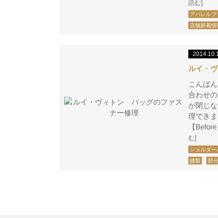
読む]
アパレルブ
店舗新着情
2014.10.
ルイ・ヴ
こんばん
合わせの
が閉じな
理でき
【B
む]
ショルダー
縫製
部