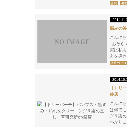
縫製
裏
2014.11.
悩みの答
こんに
おそらく
実は私も
えを導き
店長のブロ
2014.10.
【トリー
袋店
こんにち
は何でも
グ＆染
わかりに