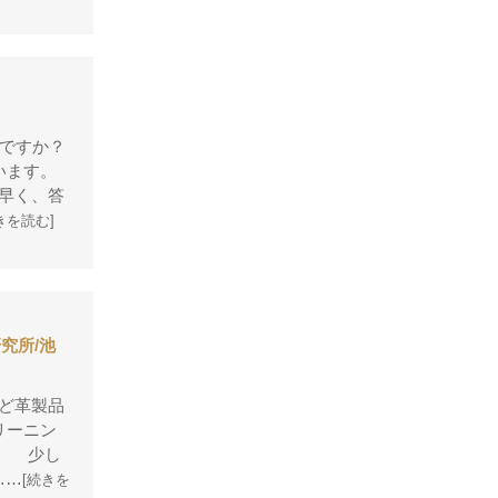
デズモ
トゥモローランド
トリーバーチ
ドルチェ&ガッバーナ
ですか？
ニナリッチ
います。
早く、答
ヌォヴァ・ステラ
きを読む]
バーバリー
バレンシアガ
ハンティングワールド
究所/池
ビーアンドビーイタリア
ピエール・カルダン
ど革製品
フェラガモ
リーニン
。 少し
プラダ
……
[続きを
ブリー