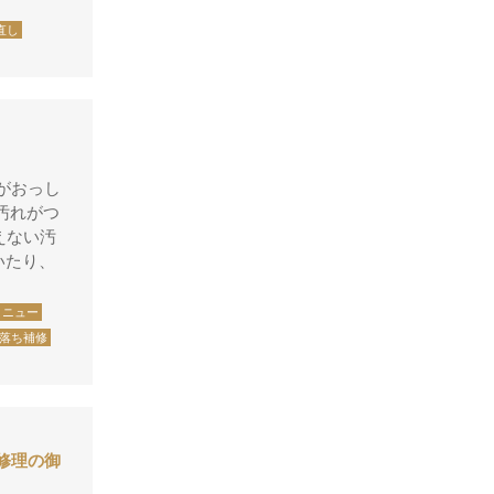
グッチ
直し
クロエ
クロコラックス
クロムハーツ
コーチ
がおっし
コールハーン
汚れがつ
えない汚
コシノ・ヒロコ
いたり、
コモドール
メニュー
ゴヤール
落ち補修
サザビー
ジェニュイン・レザー
ジミーチュウ
換修理の御
ジャックゴム