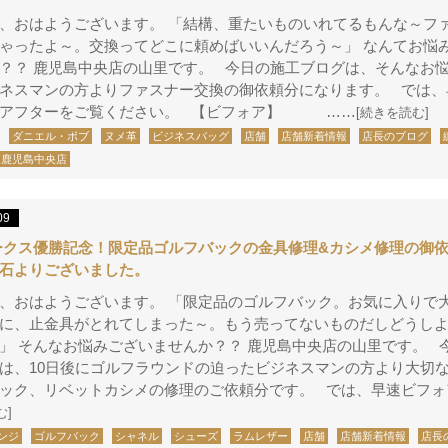
、おはようございます。 「結構、重たいものいれてるもんな～フ
ゃったよ～。交換ってどこに頼めばいいんだろう～」 なんてお悩
？？ 鹿児島中央店の山里です。 今日の施工ブログは、そんなお
ネスマンの方よりファスナー交換の御依頼分になります。 では、
／アフターをご覧ください。 【ビフォア】 ……
[続きを読む]
ダニエル・ボブ
ヌメ革
ビジネスバッグ
店舗
店舗新着情報
店長のブログ
鹿児島中央店
09
ークス優勝記念！限定品ゴルフバックの金具修理&カシメ修理の御
石よりございました。
、おはようございます。 「限定品のゴルフバック。お気に入りで
に、止金具がとれてしまった～。もう売ってないものだしどうし
」 そんなお悩みございませんか？？ 鹿児島中央店の山里です。 
は、10日後にゴルフラウンドの迫ったビジネスマンの方より大切
ック、リベットカシメの修理のご依頼分です。 では、早速ビフォ
む]
ンジ
ゴルフバック
シャネル
シューズ
ラムレザー
店舗
店舗新着情報
店長