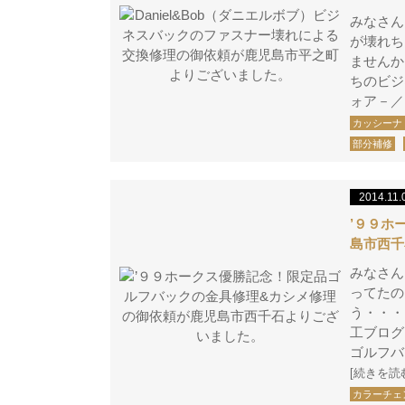
みなさん
が壊れち
ませんか
ちのビジ
ォア－
カッシーナ
部分補修
2014.11.
’９９ホ
島市西千
みなさん
ってたの
う・・・
工ブログ
ゴルフバ
[続きを読
カラーチェ