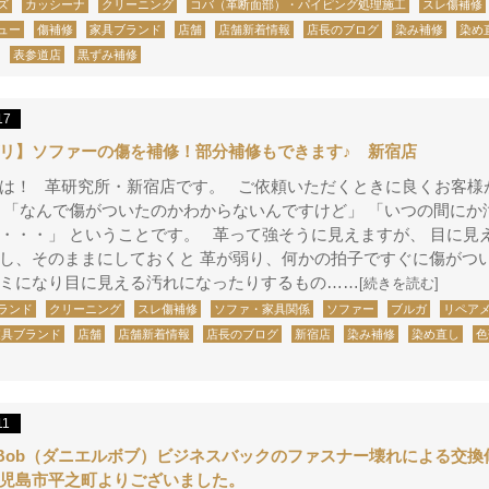
ズ
カッシーナ
クリーニング
コバ（革断面部）・パイピング処理施工
スレ傷補修
ュー
傷補修
家具ブランド
店舗
店舗新着情報
店長のブログ
染み補修
染め
表参道店
黒ずみ補修
17
リ】ソファーの傷を補修！部分補修もできます♪ 新宿店
は！ 革研究所・新宿店です。 ご依頼いただくときに良くお客様
 「なんで傷がついたのかわからないんですけど」 「いつの間にか
・・・」 ということです。 革って強そうに見えますが、 目に見
し、そのままにしておくと 革が弱り、何かの拍子ですぐに傷がつ
ミになり目に見える汚れになったりするもの……
[続きを読む]
ランド
クリーニング
スレ傷補修
ソファ・家具関係
ソファー
ブルガ
リペア
家具ブランド
店舗
店舗新着情報
店長のブログ
新宿店
染み補修
染め直し
色
11
el&Bob（ダニエルボブ）ビジネスバックのファスナー壊れによる交
児島市平之町よりございました。