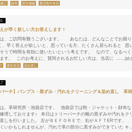
地施工
財布
部分補修
鹿児島中央店
01
えが早く欲しい方お答えします！
ちは、ご訪問有難うございます。 あなたは、どんなことでお困り
、早く答えが欲しいと、思っている方、たくさん居られると 思
そうで時間を有効に使いたいという考えです。 なので、なるべく
ます。 このお考えに、賛同されるお忙しい方は、当店に ……
[続
グ
東住吉店
染め直し
17
バーチ】パンプス・黒ずみ・汚れをクリーニング＆染め直し 革研
は。革研究所・池袋店です。 池袋店では鞄・ジャケット・財布な
修理しております♪ 本日はトリーバーチの靴の黒ずみや汚れをク
め直しを行いました。 左がＢＥＦＯＲＥで、右がＡＦＴERです
くいかもしれませんが、汚れで革の部分に黒ずみができていた キ