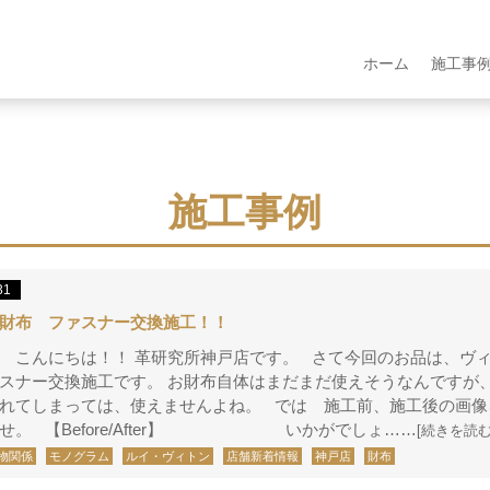
ホーム
施工事
施工事例
31
財布 ファスナー交換施工！！
 こんにちは！！ 革研究所神戸店です。 さて今回のお品は、ヴ
スナー交換施工です。 お財布自体はまだまだ使えそうなんですが、
れてしまっては、使えませんよね。 では 施工前、施工後の画像
せ。 【Before/After】 いかがでしょ……
[続きを読む
物関係
モノグラム
ルイ・ヴィトン
店舗新着情報
神戸店
財布