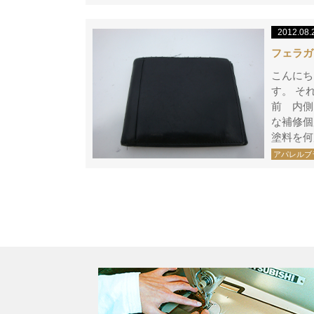
2012.08.
フェラガ
こんにち
す。 そ
前 内側
な補修個
塗料を何
アパレルブ