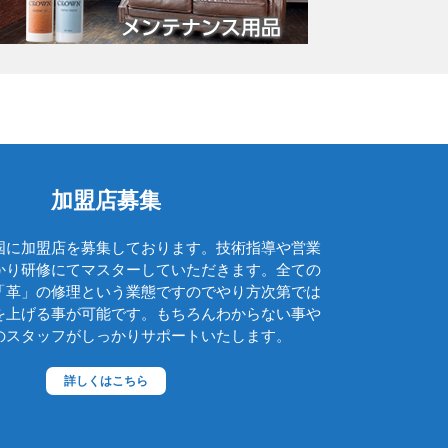
グッチ
クロエ
クロコラックス
クロムハーツ
コーチ
コールハーン
加盟店募集
コシノ・ヒロコ
国に加盟店を募集しております。技術指導や営業
コモドール
かり研修にてマスターしていただきます。全ての
ゴヤール
「革」の修理という業態ですのでやり方次第では
を上げる事が可能です。もちろんわからない事や
サザビー
のスタッフがしっかりサポートいたします。
ジェニュイン・レザー
詳しくはこちら
ジミーチュウ
ジャックゴム