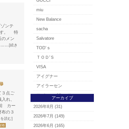
GUCCI
miu
New Balance
ビゾンテ
sacha
ます。 特
Salvatore
販のメン
ま……
[続き
TOD'ｓ
ＴＯＤ’Ｓ
VISA
アイグナー
修
アイラーセン
て３点ご
アパレルブランド
アーカイブ
銭入れ、
BALLY
前 カー
2026年8月
(31)
財布の３
ＵＧＧ
2026年7月
(149)
きを読む]
アナスイ
2026年6月
(165)
財布