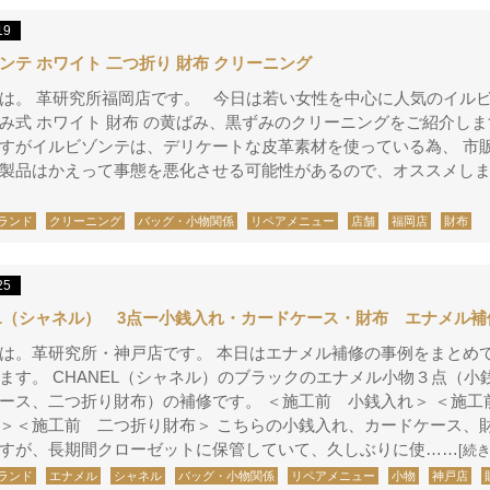
19
ンテ ホワイト 二つ折り 財布 クリーニング
は。 革研究所福岡店です。 今日は若い女性を中心に人気のイル
み式 ホワイト 財布 の黄ばみ、黒ずみのクリーニングをご紹介し
すがイルビゾンテは、デリケートな皮革素材を使っている為、 市
製品はかえって事態を悪化させる可能性があるので、オススメし
ランド
クリーニング
バッグ・小物関係
リペアメニュー
店舗
福岡店
財布
25
EL（シャネル） 3点ー小銭入れ・カードケース・財布 エナメル補
は。革研究所・神戸店です。 本日はエナメル補修の事例をまとめ
ます。 CHANEL（シャネル）のブラックのエナメル小物３点（小
ース、二つ折り財布）の補修です。 ＜施工前 小銭入れ＞ ＜施工
＞＜施工前 二つ折り財布＞ こちらの小銭入れ、カードケース、
すが、長期間クローゼットに保管していて、久しぶりに使……
[続
ランド
エナメル
シャネル
バッグ・小物関係
リペアメニュー
小物
神戸店