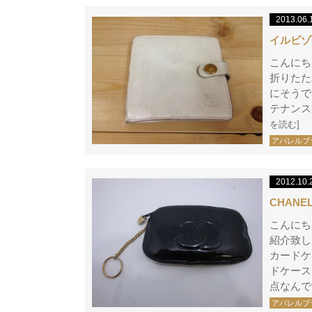
2013.06.
イルビゾ
こんにち
折りたた
にそうで
テナンス
を読む]
アパレルブ
2012.10.
CHAN
こんにち
紹介致し
カードケ
ドケース
点なんで
アパレルブ