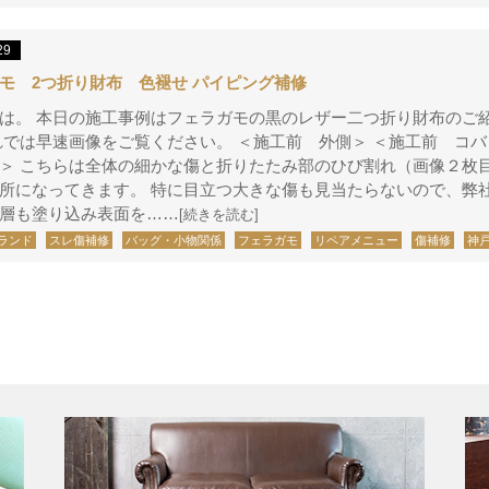
29
モ 2つ折り財布 色褪せ パイピング補修
は。 本日の施工事例はフェラガモの黒のレザー二つ折り財布のご
れでは早速画像をご覧ください。 ＜施工前 外側＞ ＜施工前 コバ
＞ こちらは全体の細かな傷と折りたたみ部のひび割れ（画像２枚
所になってきます。 特に目立つ大きな傷も見当たらないので、弊
層も塗り込み表面を……
[続きを読む]
ランド
スレ傷補修
バッグ・小物関係
フェラガモ
リペアメニュー
傷補修
神