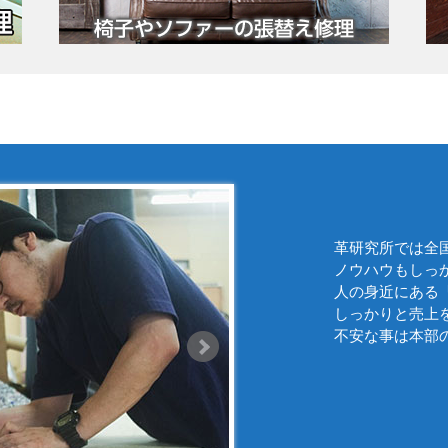
革研究所では全
ノウハウもしっ
人の身近にある
しっかりと売上
不安な事は本部