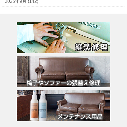
エヴー
2025年9月
(142)
エミリオ・プッチ
エルメス
バーキン
カルティエ
カンペール
ギ・ラロッシュ
グッチ
クロエ
クロコラックス
クロムハーツ
コーチ
コールハーン