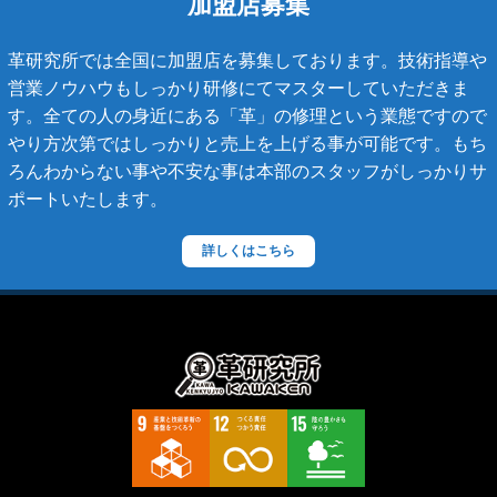
加盟店募集
マトラッセライン
革研究所では全国に加盟店を募集しております。技術指導や
スコッチグレイン
営業ノウハウもしっかり研修にてマスターしていただきま
す。全ての人の身近にある「革」の修理という業態ですので
ステラーズ
やり方次第ではしっかりと売上を上げる事が可能です。もち
セリーヌ
ろんわからない事や不安な事は本部のスタッフがしっかりサ
ポートいたします。
ダニエル・ボブ
ダンヒル
詳しくはこちら
ディーゼル
ティファニー
デズモ
トゥモローランド
トリーバーチ
ドルチェ&ガッバーナ