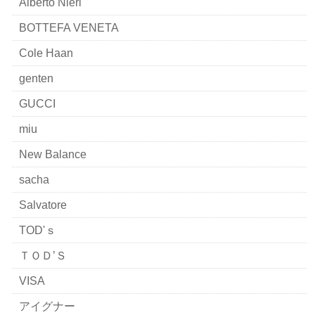
Alberto Nieri
BOTTEFA VENETA
Cole Haan
genten
GUCCI
miu
New Balance
sacha
Salvatore
TOD'ｓ
ＴＯＤ’Ｓ
VISA
アイグナー