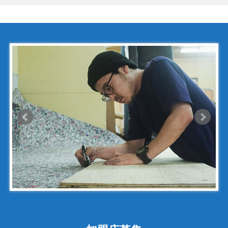
コシノ・ヒロコ
コモドール
ゴヤール
サザビー
ジェニュイン・レザー
ジミーチュウ
ジャックゴム
シャネル
アンティグアライン
カンボンライン
キャビアスキン
タイガライン
チェーンバッグ