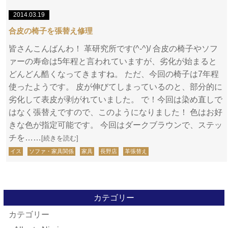
2014.03.19
合皮の椅子を張替え修理
皆さんこんばんわ！ 革研究所です(^-^)/ 合皮の椅子やソフ
ァーの寿命は5年程と言われていますが、劣化が始まると
どんどん酷くなってきますね。 ただ、今回の椅子は7年程
使ったようです。 皮が伸びてしまっているのと、部分的に
劣化して表皮が剥がれていました。 で！今回は染め直しで
はなく張替えですので、このようになりました！ 色はお好
きな色が指定可能です。 今回はダークブラウンで、ステッ
チを……
[続きを読む]
イス
ソファ・家具関係
家具
長野店
革張替え
カテゴリー
カテゴリー