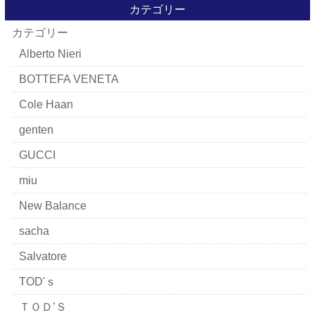
カテゴリー
カテゴリー
Alberto Nieri
BOTTEFA VENETA
Cole Haan
genten
GUCCI
miu
New Balance
sacha
Salvatore
TOD'ｓ
ＴＯＤ’Ｓ