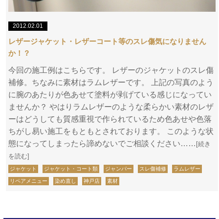
2012.02.01
レザージャケット・レザーコート等のスレ傷気になりません
か！？
今回の施工例はこちらです。 レザーのジャケットのスレ傷
補修。ちなみに素材はラムレザーです。 上記の写真のよう
に腕のあたりが色あせて塗料が剥げている感じになってい
ませんか？ やはりラムレザーのような柔らかい素材のレザ
ーはどうしても質感重視で作られているため色あせや色落
ちがし易い施工をもともとされております。 このような状
態になってしまったら諦めないでご相談ください……
[続き
を読む]
ジャケット
ジャケット・コート類
ジャンパー
スレ傷補修
ラムレザー
リペアメニュー
染め直し
神戸店
素材