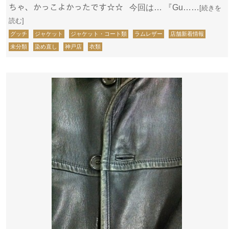
ちゃ、かっこよかったです☆☆ 今回は… 『Gu……
[続きを
読む]
グッチ
ジャケット
ジャケット・コート類
ラムレザー
店舗新着情報
未分類
染め直し
神戸店
衣類