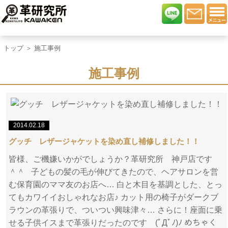
トップ
＞ 施工事例
施工事例
2014.02.18
グッチ レザージャケットを染め直し補修しました！！
皆様、ご機嫌いかがでしょうか？革研究所 神戸店です
＾＾ 子どもの髪の毛が伸びてきたので、ヘアサロンを営
む保育園のママ友のお店へ… 白と木目を基調とした、とっ
てもカワイイおしゃれなお店♪ カット用の椅子がダークブ
ラウンの革張りで、ついつい興味津々… さらに！座面に乗
せる子供イスまで革張りだったのです (ﾟДﾟﾉ)ﾉ めちゃく