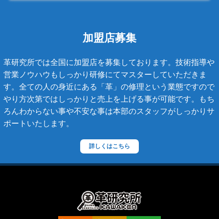
キャビアスキン
タイガライン
チェーンバッグ
加盟店募集
マトラッセライン
革研究所では全国に加盟店を募集しております。技術指導や
スコッチグレイン
営業ノウハウもしっかり研修にてマスターしていただきま
す。全ての人の身近にある「革」の修理という業態ですので
ステラーズ
やり方次第ではしっかりと売上を上げる事が可能です。もち
セリーヌ
ろんわからない事や不安な事は本部のスタッフがしっかりサ
ポートいたします。
ダニエル・ボブ
ダンヒル
詳しくはこちら
ディーゼル
ティファニー
デズモ
トゥモローランド