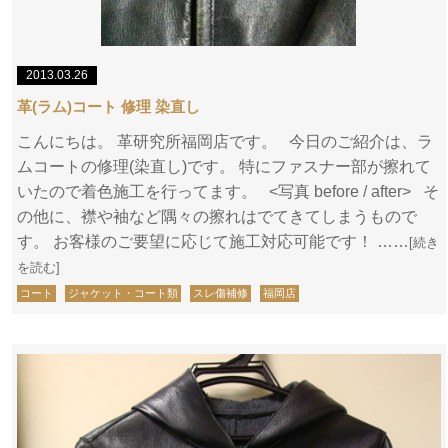
2013.03.26
革(ラム)コート 修理 染直し
こんにちは。 革研究所福岡店です。 今日のご紹介は、ラ
ムコートの修理(染直し)です。 特にファスナー部が擦れて
いたので着色施工を行ってます。 <写真 before / after> そ
の他に、襟や袖など隅々の擦れはでてきてしまうもので
す。 お客様のご要望に応じて施工対応可能です！ ……
[続き
を読む]
コート
ジャケット・コート類
スレ傷補修
福岡店