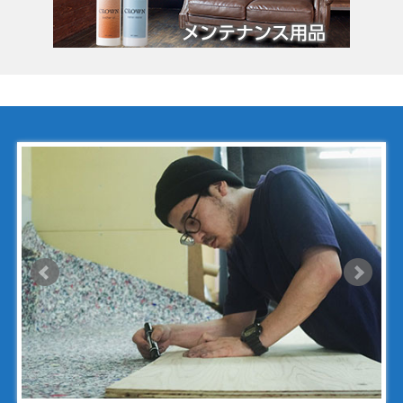
コーチ
コールハーン
コシノ・ヒロコ
コモドール
ゴヤール
サザビー
ジェニュイン・レザー
ジミーチュウ
ジャックゴム
シャネル
アンティグアライン
カンボンライン