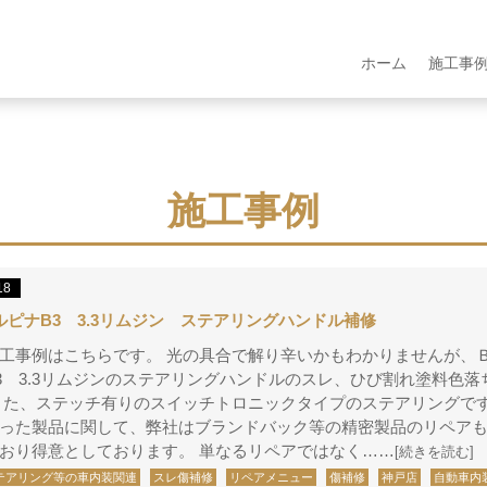
ホーム
施工事
施工事例
18
ルピナB3 3.3リムジン ステアリングハンドル補修
工事例はこちらです。 光の具合で解り辛いかもわかりませんが、
3 3.3リムジンのステアリングハンドルのスレ、ひび割れ塗料色落
また、ステッチ有りのスイッチトロニックタイプのステアリングです
った製品に関して、弊社はブランドバック等の精密製品のリペア
おり得意としております。 単なるリペアではなく……
[続きを読む]
テアリング等の車内装関連
スレ傷補修
リペアメニュー
傷補修
神戸店
自動車内