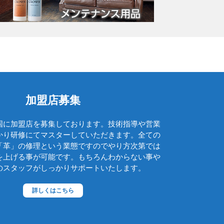
グッチ
クロエ
クロコラックス
クロムハーツ
コーチ
コールハーン
加盟店募集
コシノ・ヒロコ
国に加盟店を募集しております。技術指導や営業
コモドール
かり研修にてマスターしていただきます。全ての
ゴヤール
「革」の修理という業態ですのでやり方次第では
を上げる事が可能です。もちろんわからない事や
サザビー
のスタッフがしっかりサポートいたします。
ジェニュイン・レザー
詳しくはこちら
ジミーチュウ
ジャックゴム