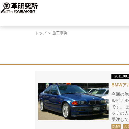
トップ
＞ 施工事例
2011.08.
BMWア
今回の施
ルピナB
です。 
ッチの入
受注して
BMW
ス