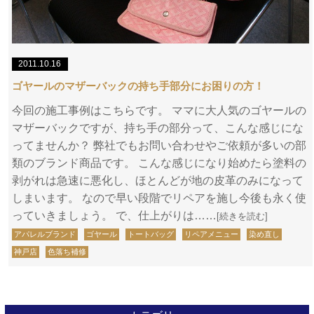
2011.10.16
ゴヤールのマザーバックの持ち手部分にお困りの方！
今回の施工事例はこちらです。 ママに大人気のゴヤールの
マザーバックですが、持ち手の部分って、こんな感じにな
ってませんか？ 弊社でもお問い合わせやご依頼が多いの部
類のブランド商品です。 こんな感じになり始めたら塗料の
剥がれは急速に悪化し、ほとんどが地の皮革のみになって
しまいます。 なので早い段階でリペアを施し今後も永く使
っていきましょう。 で、仕上がりは……
[続きを読む]
アパレルブランド
ゴヤール
トートバッグ
リペアメニュー
染め直し
神戸店
色落ち補修