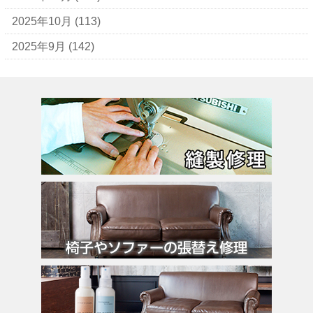
ウンガロ
2025年10月
(113)
エヴー
2025年9月
(142)
エミリオ・プッチ
エルメス
バーキン
カルティエ
カンペール
ギ・ラロッシュ
グッチ
クロエ
クロコラックス
クロムハーツ