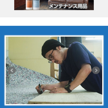
コーチ
コールハーン
コシノ・ヒロコ
コモドール
ゴヤール
サザビー
ジェニュイン・レザー
ジミーチュウ
ジャックゴム
シャネル
アンティグアライン
カンボンライン
キャビアスキン