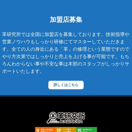
タイガライン
チェーンバッグ
加盟店募集
マトラッセライン
革研究所では全国に加盟店を募集しております。技術指導や
スコッチグレイン
営業ノウハウもしっかり研修にてマスターしていただきま
す。全ての人の身近にある「革」の修理という業態ですので
ステラーズ
やり方次第ではしっかりと売上を上げる事が可能です。もち
セリーヌ
ろんわからない事や不安な事は本部のスタッフがしっかりサ
ポートいたします。
ダニエル・ボブ
ダンヒル
詳しくはこちら
ディーゼル
ティファニー
デズモ
トゥモローランド