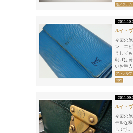
モノグラム
2011.10.
ルイ・ヴ
今回の施
ン エピ
うしても
剥げは発
いお手入
アパレルブ
財布
2011.09.
ルイ・ヴ
今回の施
デルな様
じです。