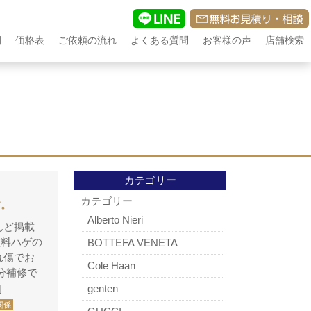
例
価格表
ご依頼の流れ
よくある質問
お客様の声
店舗検索
カテゴリー
カテゴリー
す。
Alberto Nieri
んど掲載
塗料ハゲの
BOTTEFA VENETA
れ傷でお
Cole Haan
分補修で
genten
]
関係