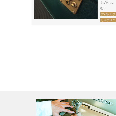
しかし、
む]
アパレルブ
リペアメニ