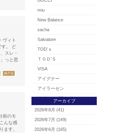
GUCCI
miu
New Balance
sacha
Salvatore
・ヴィト
す。 ど
TOD'ｓ
め、スレ・
ＴＯＤ’Ｓ
る」っと思
VISA
神戸店
アイグナー
アイラーセン
アパレルブランド
アーカイブ
BALLY
2026年8月
(41)
分前のモ
ＵＧＧ
2026年7月
(149)
 こんな感
アナスイ
おります。
2026年6月
(165)