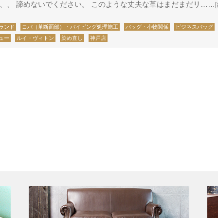
、、 諦めないでください。 このような丈夫な革はまだまだリ……
ランド
コバ（革断面部）・パイピング処理施工
バッグ・小物関係
ビジネスバッグ
ュー
ルイ・ヴィトン
染め直し
神戸店