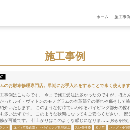
ホーム
施工事
施工事例
07
ムのお財布修理専門店。早期にお手入れをすることで永く使えま
工事例はこちらです。 今まで施工受注は多かったのですが、ほと
かったルイ・ヴィトンのモノグラムの本革部分の擦れや傷そして
紹介いたします。 このような何時でいわゆるパイピング部分の擦
も多いはずです。 このような状態になってもご安心ください。 部
修が可能です。 仕上がりはこのような感じになりま……
[続きを読む
ランド
コバ（革断面部）・パイピング処理施工
スレ傷補修
ヌメ革
バッグ・小物