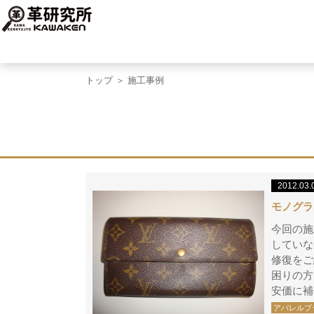
トップ
＞ 施工事例
2012.03.
モノグラ
今回の施
していな
修復をご
困りの方
安価に補
アパレルブ