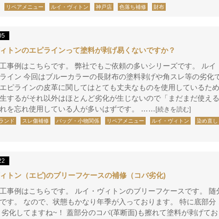
リペアメニュー
ルイ・ヴィトン
神戸店
色落ち補修
財布
05
ィトンのエピラインって塗料が剥げ易くないですか？
工事例はこちらです。 弊社でもご依頼の多いシリーズです。 ルイ
ライン 今回はブルーカラーの長財布の塗料剥げや角スレ等の劣化で
エピラインの皮革に関してはとても丈夫なものを使用しているた
生するがそれ以外はほとんど劣化が生じないので「まだまだ使え
れを忘れ使用している人が多いはずです。 ……
[続きを読む]
ランド
スレ傷補修
バッグ・小物関係
リペアメニュー
ルイ・ヴィトン
染め直し
22
ィトン（エピ)のブリーフケースの補修（コバ劣化)
工事例はこちらです。 ルイ・ヴィトンのブリーフケースです。 随
です。 なので、状態もかなり年季が入っております。 特に底部分
 劣化してますね~！ 蓋部分のコバ(革断面)も擦れて塗料が剥げて