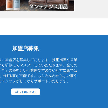
グッチ
クロエ
クロコラックス
クロムハーツ
コーチ
コールハーン
加盟店募集
コシノ・ヒロコ
国に加盟店を募集しております。技術指導や営業
コモドール
かり研修にてマスターしていただきます。全ての
ゴヤール
「革」の修理という業態ですのでやり方次第では
を上げる事が可能です。もちろんわからない事や
サザビー
のスタッフがしっかりサポートいたします。
ジェニュイン・レザー
詳しくはこちら
ジミーチュウ
ジャックゴム