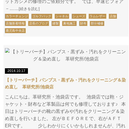
ットカシメの修理のご依頼分です。 では、早速ビフォア
－……
[続きを読む]
カラーチェンジ
ゴルフバック
シャネル
シューズ
ラムレザー
店舗
店舗新着情報
店長のブログ
縫製
裏地施工
財布
部分補修
鹿児島中央店
2014.10.17
【トリーバーチ】パンプス・黒ずみ・汚れをクリーニング＆染
め直し 革研究所/池袋店
こんにちは。革研究所・池袋店です。 池袋店では鞄・ジ
ャケット・財布など革製品は何でも修理しております♪ 本
日はトリーバーチの靴の黒ずみや汚れをクリーニング＆染
め直しを行いました。 左がＢＥＦＯＲＥで、右がＡＦＴ
ERです。 少しわかりにくいかもしれませんが、汚れ