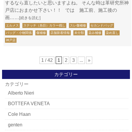
するなら直したいと思いますよね。 そんな時は革研究所神
戸店におまかせ下さい！！ では 施工前、施工後の
画……
[続きを読む]
エルメス
ステッチ（糸目）カラー残し
スレ傷補修
セカンドバッグ
バッグ・小物関係
傷補修
店舗新着情報
未分類
染み補修
染め直し
神戸店
1 / 42
1
2
3
...
»
カテゴリー
カテゴリー
Alberto Nieri
BOTTEFA VENETA
Cole Haan
genten