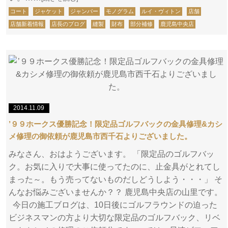
コート
ジャケット
ジャンパー
モノグラム
ルイ・ヴィトン
店舗
店舗新着情報
店長のブログ
縫製
財布
部分補修
鹿児島中央店
2014.11.09
’９９ホークス優勝記念！限定品ゴルフバックの金具修理&カシ
メ修理の御依頼が鹿児島市西千石よりございました。
みなさん、おはようございます。 「限定品のゴルフバッ
ク。お気に入りで大事に使ってたのに、止金具がとれてし
まった～。もう売ってないものだしどうしよう・・・」 そ
んなお悩みございませんか？？ 鹿児島中央店の山里です。
今日の施工ブログは、10日後にゴルフラウンドの迫った
ビジネスマンの方より大切な限定品のゴルフバック、リベ