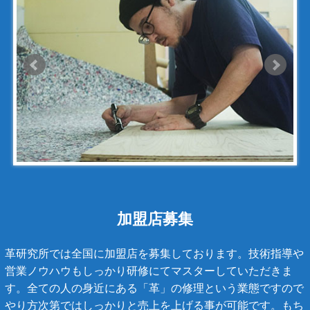
ジェニュイン・レザー
ジミーチュウ
ジャックゴム
シャネル
アンティグアライン
カンボンライン
キャビアスキン
タイガライン
チェーンバッグ
加盟店募集
マトラッセライン
革研究所では全国に加盟店を募集しております。技術指導や
スコッチグレイン
営業ノウハウもしっかり研修にてマスターしていただきま
す。全ての人の身近にある「革」の修理という業態ですので
ステラーズ
やり方次第ではしっかりと売上を上げる事が可能です。もち