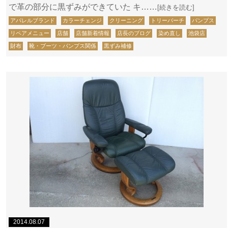
で革の部分に黒ずみができていた キ……
[続きを読む]
アパレルブランド
カラーチェンジ
クリーニング
トリーバーチ
パンプス
リペアメニュー
店舗
店舗新着情報
店長のブログ
染め直し
池袋店
財布
靴・ブーツ・パンプス関係
黒ずみ補修
2014.08.07