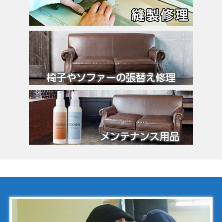
カルティエ
カンペール
ギ・ラロッシュ
グッチ
クロエ
クロコラックス
クロムハーツ
コーチ
コールハーン
コシノ・ヒロコ
コモドール
ゴヤール
サザビー