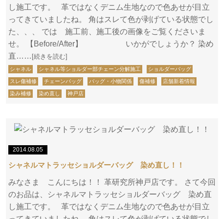
し施工です。 革ではなくデニム生地なので色あせが目立
ってきていましたね。 角はスレて色が剥げている状態でし
た、、、 では 施工前、施工後の画像をご覧くださいま
せ。 【Before/After】 いかがでしょうか？ 染め
直……
[続きを読む]
シャネル
シャネル等ショルダー部チェーン分解施工
ショルダーバッグ
スレ傷補修
チェーンバッグ
バッグ・小物関係
傷補修
店舗新着情報
染み補修
染め直し
神戸店
2014.08.05
シャネルマトラッセショルダーバッグ 染め直し！！
みなさま こんにちは！！ 革研究所神戸店です。 さて今回
のお品は、シャネルマトラッセショルダーバッグ 染め直
し施工です。 革ではなくデニム生地なので色あせが目立
ってきていましたね。 角はスレて色が剥げている状態でし