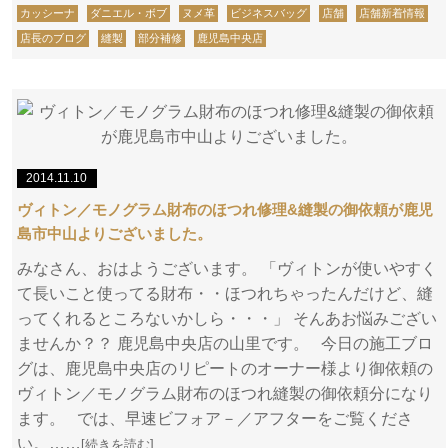
カッシーナ
ダニエル・ボブ
ヌメ革
ビジネスバッグ
店舗
店舗新着情報
店長のブログ
縫製
部分補修
鹿児島中央店
2014.11.10
ヴィトン／モノグラム財布のほつれ修理&縫製の御依頼が鹿児
島市中山よりございました。
みなさん、おはようございます。 「ヴィトンが使いやすく
て長いこと使ってる財布・・ほつれちゃったんだけど、縫
ってくれるところないかしら・・・」 そんあお悩みござい
ませんか？？ 鹿児島中央店の山里です。 今日の施工ブロ
グは、鹿児島中央店のリピートのオーナー様より御依頼の
ヴィトン／モノグラム財布のほつれ縫製の御依頼分になり
ます。 では、早速ビフォア－／アフターをご覧くださ
い。……
[続きを読む]