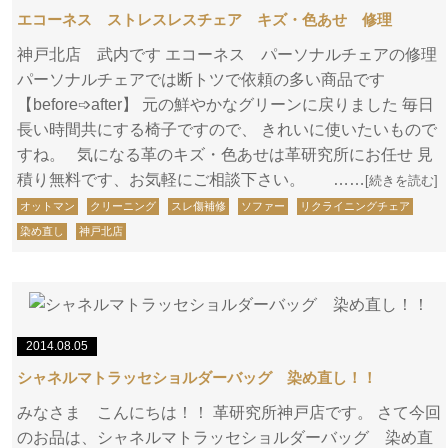
エコーネス ストレスレスチェア キズ・色あせ 修理
神戸北店 武内です エコーネス パーソナルチェアの修理
パーソナルチェアでは断トツで依頼の多い商品です
【before➩after】 元の鮮やかなグリーンに戻りました 毎日
長い時間共にする椅子ですので、 きれいに使いたいもので
すね。 気になる革のキズ・色あせは革研究所にお任せ 見
積り無料です、お気軽にご相談下さい。 ……
[続きを読む]
オットマン
クリーニング
スレ傷補修
ソファー
リクライニングチェア
染め直し
神戸北店
2014.08.05
シャネルマトラッセショルダーバッグ 染め直し！！
みなさま こんにちは！！ 革研究所神戸店です。 さて今回
のお品は、シャネルマトラッセショルダーバッグ 染め直