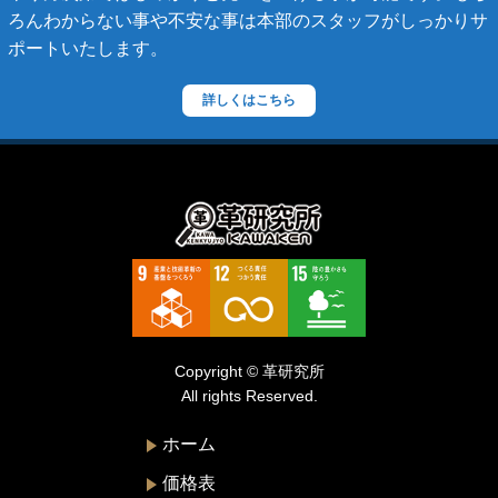
セリーヌ
ろんわからない事や不安な事は本部のスタッフがしっかりサ
ポートいたします。
ダニエル・ボブ
ダンヒル
詳しくはこちら
ディーゼル
ティファニー
デズモ
トゥモローランド
トリーバーチ
ドルチェ&ガッバーナ
Copyright © 革研究所
ニナリッチ
All rights Reserved.
ヌォヴァ・ステラ
ホーム
バーバリー
価格表
バレンシアガ