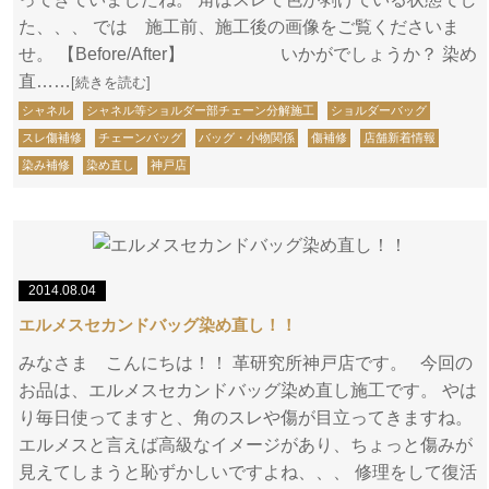
た、、、 では 施工前、施工後の画像をご覧くださいま
せ。 【Before/After】 いかがでしょうか？ 染め
直……
[続きを読む]
シャネル
シャネル等ショルダー部チェーン分解施工
ショルダーバッグ
スレ傷補修
チェーンバッグ
バッグ・小物関係
傷補修
店舗新着情報
染み補修
染め直し
神戸店
2014.08.04
エルメスセカンドバッグ染め直し！！
みなさま こんにちは！！ 革研究所神戸店です。 今回の
お品は、エルメスセカンドバッグ染め直し施工です。 やは
り毎日使ってますと、角のスレや傷が目立ってきますね。
エルメスと言えば高級なイメージがあり、ちょっと傷みが
見えてしまうと恥ずかしいですよね、、、 修理をして復活