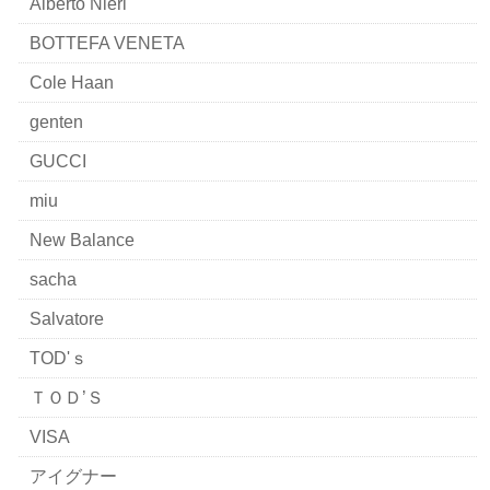
Alberto Nieri
BOTTEFA VENETA
Cole Haan
genten
GUCCI
miu
New Balance
sacha
Salvatore
TOD'ｓ
ＴＯＤ’Ｓ
VISA
アイグナー