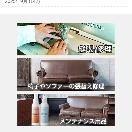
エヴー
2025年9月
(142)
エミリオ・プッチ
エルメス
バーキン
カルティエ
カンペール
ギ・ラロッシュ
グッチ
クロエ
クロコラックス
クロムハーツ
コーチ
コールハーン