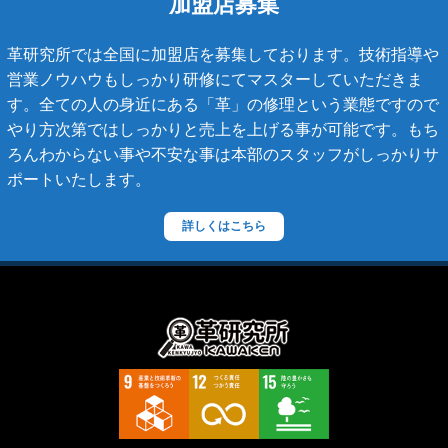
加盟店募集
マトラッセライン
革研究所では全国に加盟店を募集しております。技術指導や
スコッチグレイン
営業ノウハウもしっかり研修にてマスターしていただきま
す。全ての人の身近にある「革」の修理という業態ですので
ステラーズ
やり方次第ではしっかりと売上を上げる事が可能です。もち
セリーヌ
ろんわからない事や不安な事は本部のスタッフがしっかりサ
ポートいたします。
ダニエル・ボブ
ダンヒル
詳しくはこちら
ディーゼル
ティファニー
デズモ
トゥモローランド
トリーバーチ
ドルチェ&ガッバーナ