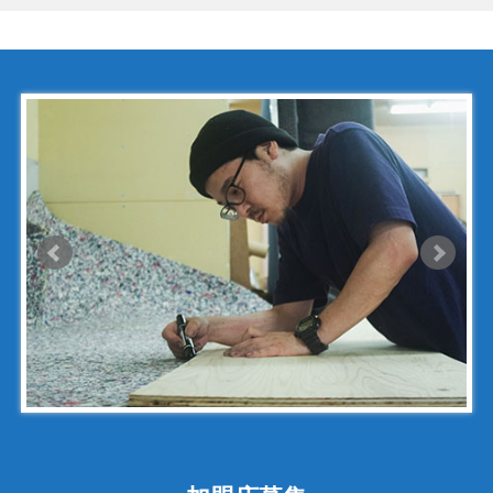
コシノ・ヒロコ
コモドール
ゴヤール
サザビー
ジェニュイン・レザー
ジミーチュウ
ジャックゴム
シャネル
アンティグアライン
カンボンライン
キャビアスキン
タイガライン
チェーンバッグ