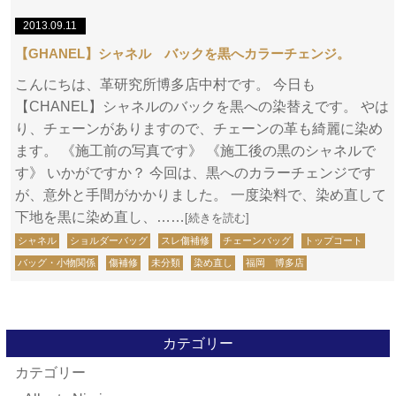
2013.09.11
【GHANEL】シャネル バックを黒へカラーチェンジ。
こんにちは、革研究所博多店中村です。 今日も
【CHANEL】シャネルのバックを黒への染替えです。 やは
り、チェーンがありますので、チェーンの革も綺麗に染め
ます。 《施工前の写真です》 《施工後の黒のシャネルで
す》 いかがですか？ 今回は、黒へのカラーチェンジです
が、意外と手間がかかりました。 一度染料で、染め直して
下地を黒に染め直し、……
[続きを読む]
シャネル
ショルダーバッグ
スレ傷補修
チェーンバッグ
トップコート
バッグ・小物関係
傷補修
未分類
染め直し
福岡 博多店
カテゴリー
カテゴリー