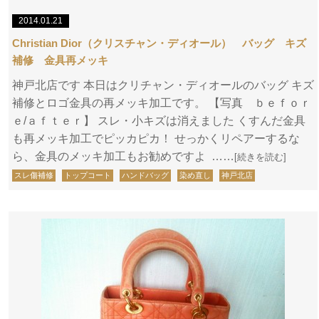
2014.01.21
Christian Dior（クリスチャン・ディオール） バッグ キズ
補修 金具再メッキ
神戸北店です 本日はクリチャン・ディオールのバッグ キズ
補修とロゴ金具の再メッキ加工です。 【写真 ｂｅｆｏｒ
ｅ/ａｆｔｅｒ】 スレ・小キズは消えました くすんだ金具
も再メッキ加工でピッカピカ！ せっかくリペアーするな
ら、金具のメッキ加工もお勧めですよ ……
[続きを読む]
スレ傷補修
トップコート
ハンドバッグ
染め直し
神戸北店