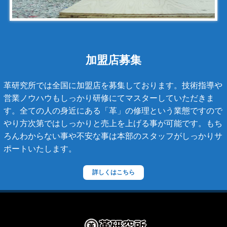
カンボンライン
キャビアスキン
タイガライン
チェーンバッグ
加盟店募集
マトラッセライン
革研究所では全国に加盟店を募集しております。技術指導や
スコッチグレイン
営業ノウハウもしっかり研修にてマスターしていただきま
す。全ての人の身近にある「革」の修理という業態ですので
ステラーズ
やり方次第ではしっかりと売上を上げる事が可能です。もち
セリーヌ
ろんわからない事や不安な事は本部のスタッフがしっかりサ
ポートいたします。
ダニエル・ボブ
ダンヒル
詳しくはこちら
ディーゼル
ティファニー
デズモ