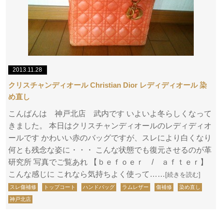
2013.11.28
クリスチャンディオール Christian Dior レディディオール 染
め直し
こんばんは 神戸北店 武内です いよいよ冬らしくなって
きました。 本日はクリスチャンディオールのレディディオ
ールです かわいい赤のバッグですが、スレにより白くなり
何とも残念な姿に・・・ こんな状態でも復元させるのが革
研究所 写真でご覧あれ 【ｂｅｆｏｅｒ / ａｆｔｅｒ】
こんな感じに これなら気持ちよく使って……
[続きを読む]
スレ傷補修
トップコート
ハンドバッグ
ラムレザー
傷補修
染め直し
神戸北店