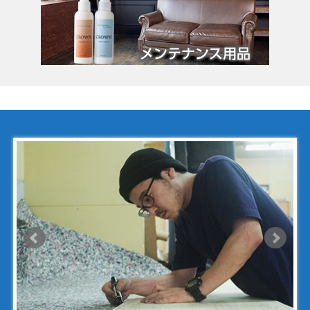
クロムハーツ
コーチ
コールハーン
コシノ・ヒロコ
コモドール
ゴヤール
サザビー
ジェニュイン・レザー
ジミーチュウ
ジャックゴム
シャネル
アンティグアライン