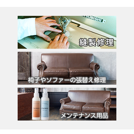
エミリオ・プッチ
エルメス
バーキン
カルティエ
カンペール
ギ・ラロッシュ
グッチ
クロエ
クロコラックス
クロムハーツ
コーチ
コールハーン
コシノ・ヒロコ