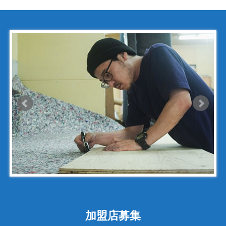
コモドール
ゴヤール
サザビー
ジェニュイン・レザー
ジミーチュウ
ジャックゴム
シャネル
アンティグアライン
カンボンライン
キャビアスキン
タイガライン
チェーンバッグ
加盟店募集