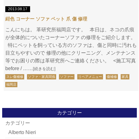
2013.08.17
紺色 コーナー ソファ ペット 爪 傷 修理
こんにちは。 革研究所福岡店です。 本日は、ネコの爪痕
が全体的についたコーナーソファ の修理をご紹介します。
特にペットを飼っている方のソファは、傷と同時に汚れも
目立ちやすいので 修理の他にクリーニング、メンテナンス
等でお困りの際は革研究所へご連絡ください。 <施工写真
before / ……
[続きを読む]
スレ傷補修
ソファ・家具関係
ソファー
リペアメニュー
傷補修
家具
福岡店
カテゴリー
カテゴリー
Alberto Nieri