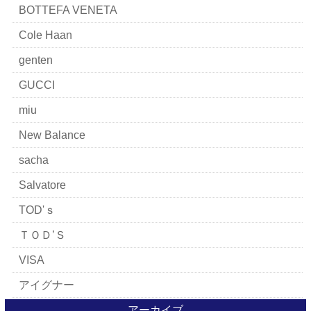
BOTTEFA VENETA
Cole Haan
genten
GUCCI
miu
New Balance
sacha
Salvatore
TOD'ｓ
ＴＯＤ’Ｓ
VISA
アイグナー
アイラーセン
アーカイブ