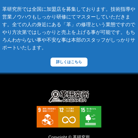
マトラッセライン
革研究所では全国に加盟店を募集しております。技術指導や
スコッチグレイン
営業ノウハウもしっかり研修にてマスターしていただきま
す。全ての人の身近にある「革」の修理という業態ですので
ステラーズ
やり方次第ではしっかりと売上を上げる事が可能です。もち
セリーヌ
ろんわからない事や不安な事は本部のスタッフがしっかりサ
ポートいたします。
ダニエル・ボブ
ダンヒル
詳しくはこちら
ディーゼル
ティファニー
デズモ
トゥモローランド
トリーバーチ
ドルチェ&ガッバーナ
Copyright © 革研究所