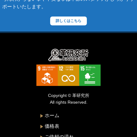
ポートいたします。
ダニエル・ボブ
ダンヒル
詳しくはこちら
ディーゼル
ティファニー
デズモ
トゥモローランド
トリーバーチ
ドルチェ&ガッバーナ
Copyright © 革研究所
ニナリッチ
All rights Reserved.
ヌォヴァ・ステラ
ホーム
バーバリー
価格表
バレンシアガ
ご依頼の流れ