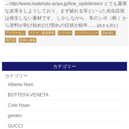
→http://www.materials-actus.jp/line_up/eilersen/ とても重厚
な皮革をしようしており、まず破れる等といった劣化症状
は発生しない素材です。 しかしながら、革のシボ（柄 ）か
ら塗料が剥げ始めひび割れの症状が経年……
[続きを読む]
アイラーセン
ソファ・家具関係
ソファー
リペアメニュー
染め直し
神戸店
色落ち補修
カテゴリー
カテゴリー
Alberto Nieri
BOTTEFA VENETA
Cole Haan
genten
GUCCI