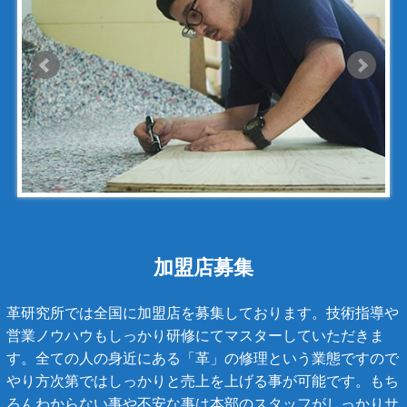
ジェニュイン・レザー
ジミーチュウ
ジャックゴム
シャネル
アンティグアライン
カンボンライン
キャビアスキン
タイガライン
チェーンバッグ
加盟店募集
マトラッセライン
革研究所では全国に加盟店を募集しております。技術指導や
スコッチグレイン
営業ノウハウもしっかり研修にてマスターしていただきま
す。全ての人の身近にある「革」の修理という業態ですので
ステラーズ
やり方次第ではしっかりと売上を上げる事が可能です。もち
セリーヌ
ろんわからない事や不安な事は本部のスタッフがしっかりサ