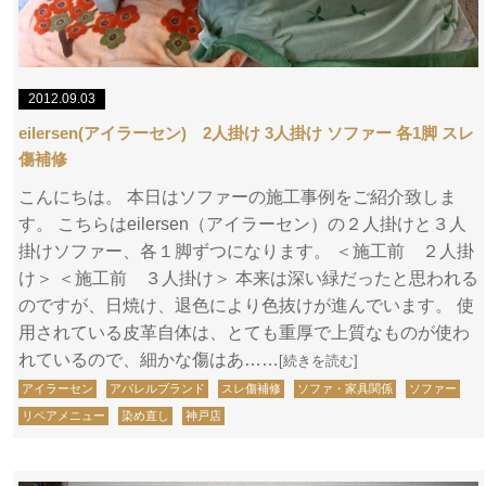
2012.09.03
eilersen(アイラーセン) 2人掛け 3人掛け ソファー 各1脚 スレ
傷補修
こんにちは。 本日はソファーの施工事例をご紹介致しま
す。 こちらはeilersen（アイラーセン）の２人掛けと３人
掛けソファー、各１脚ずつになります。 ＜施工前 ２人掛
け＞ ＜施工前 ３人掛け＞ 本来は深い緑だったと思われる
のですが、日焼け、退色により色抜けが進んでいます。 使
用されている皮革自体は、とても重厚で上質なものが使わ
れているので、細かな傷はあ……
[続きを読む]
アイラーセン
アパレルブランド
スレ傷補修
ソファ・家具関係
ソファー
リペアメニュー
染め直し
神戸店