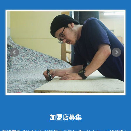
ゴヤール
サザビー
ジェニュイン・レザー
ジミーチュウ
ジャックゴム
シャネル
アンティグアライン
カンボンライン
キャビアスキン
タイガライン
チェーンバッグ
加盟店募集
マトラッセライン
スコッチグレイン