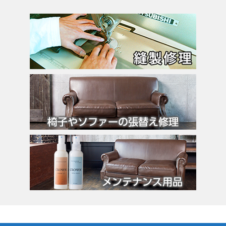
バーキン
カルティエ
カンペール
ギ・ラロッシュ
グッチ
クロエ
クロコラックス
クロムハーツ
コーチ
コールハーン
コシノ・ヒロコ
コモドール