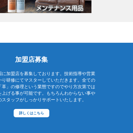
グッチ
クロエ
クロコラックス
クロムハーツ
コーチ
コールハーン
加盟店募集
コシノ・ヒロコ
国に加盟店を募集しております。技術指導や営業
コモドール
かり研修にてマスターしていただきます。全ての
ゴヤール
「革」の修理という業態ですのでやり方次第では
を上げる事が可能です。もちろんわからない事や
サザビー
のスタッフがしっかりサポートいたします。
ジェニュイン・レザー
詳しくはこちら
ジミーチュウ
ジャックゴム