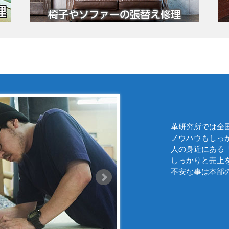
革研究所では全
ノウハウもしっ
人の身近にある
しっかりと売上
不安な事は本部