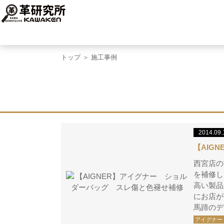
トップ
＞ 施工事例
2014.09.
【AIG
西宮店の
を補修し
高い製品
にお店が
馬蹄のデ
アイグナー