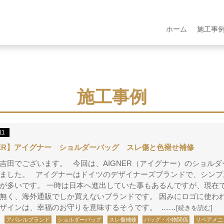
ホーム
施工事
施工事例
11
NER】アイグナー ショルダーバッグ スレ傷と色褪せ補修
吉田でございます。 今回は、AIGNER（アイグナー）のショルダ
ました。 アイグナーはドイツのデザイナーズブランドで、シンプ
が多いです。 一時は日本へ進出していた事もあるんですが、現在
無く、海外通販でしか買えないブランドです。 因みにロゴに使わ
ザインは、幸福のお守りを意味するそうです。 ……
[続きを読む]
アパレルブランド
ショルダーバッグ
スレ傷補修
バッグ・小物関係
リペアメニ