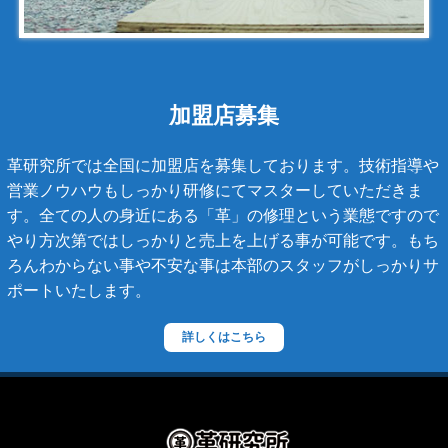
カンボンライン
キャビアスキン
タイガライン
チェーンバッグ
加盟店募集
マトラッセライン
革研究所では全国に加盟店を募集しております。技術指導や
スコッチグレイン
営業ノウハウもしっかり研修にてマスターしていただきま
す。全ての人の身近にある「革」の修理という業態ですので
ステラーズ
やり方次第ではしっかりと売上を上げる事が可能です。もち
セリーヌ
ろんわからない事や不安な事は本部のスタッフがしっかりサ
ポートいたします。
ダニエル・ボブ
ダンヒル
詳しくはこちら
ディーゼル
ティファニー
デズモ