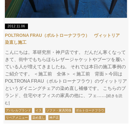
2012.11.06
POLTRONA FRAU（ポルトローナフラウ） ヴィットリア
染直し施工
こんにちは。革研究所・神戸店です。 だんだん寒くなって
きて、街中でもちらほらレザージャケットやブーツを履い
ている人が増えてきましたね。 それでは本日の施工事例の
ご紹介です。 ＜施工前 全体＞ ＜施工前 背面＞今回は
POLTRONA FRAU（ポルトローナフラウ）のヴィットリア
というダイニングチェアの染め直し補修です。 こちらのブ
ランド、住宅やオフィスの家具の他に、フェ……
[続きを読
む]
アパレルブランド
イス
ソファ・家具関係
ポルトローナフラウ
リペアメニュー
染め直し
神戸店