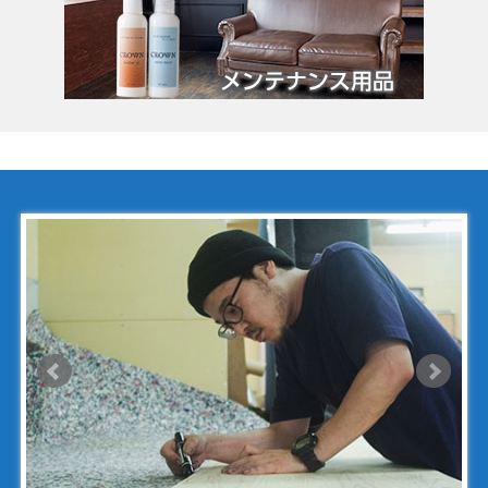
クロムハーツ
コーチ
コールハーン
コシノ・ヒロコ
コモドール
ゴヤール
サザビー
ジェニュイン・レザー
ジミーチュウ
ジャックゴム
シャネル
アンティグアライン