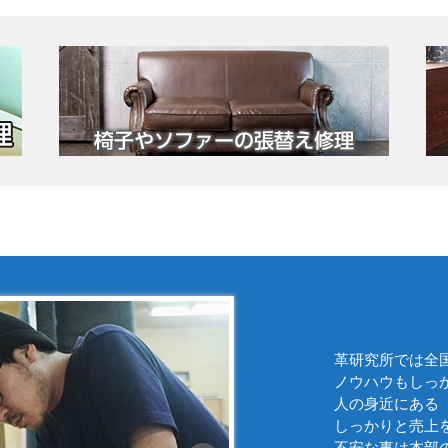
革研究所では全
ノウハウもしっ
人の身近にある
しっかりと売上
不安な事は本部