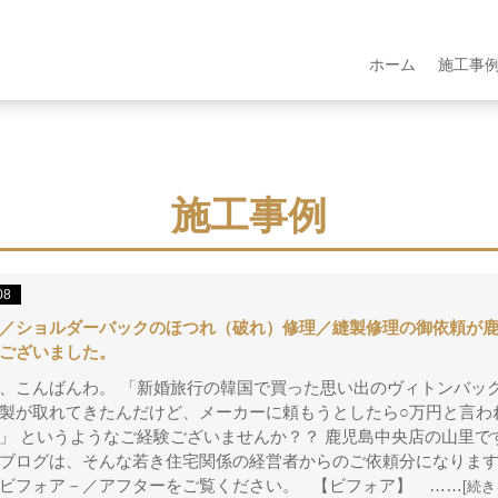
ホーム
施工事
施工事例
08
／ショルダーバックのほつれ（破れ）修理／縫製修理の御依頼が
ございました。
、こんばんわ。 「新婚旅行の韓国で買った思い出のヴィトンバッ
製が取れてきたんだけど、メーカーに頼もうとしたら○万円と言わ
」 というようなご経験ございませんか？？ 鹿児島中央店の山里で
ブログは、そんな若き住宅関係の経営者からのご依頼分になります
ビフォア－／アフターをご覧ください。 【ビフォア】 ……
[続き