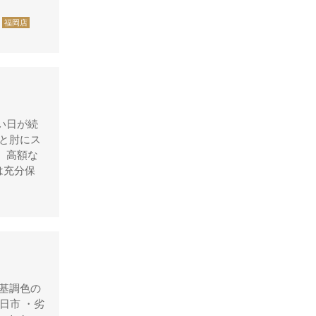
デズモ
福岡店
トゥモローランド
トリーバーチ
ドルチェ&ガッバーナ
ニナリッチ
い日が続
ヌォヴァ・ステラ
と肘にス
バーバリー
 高額な
は充分保
バレンシアガ
ハンティングワールド
ビーアンドビーイタリア
ピエール・カルダン
フェラガモ
基調色の
プラダ
日市 ・劣
ブリー