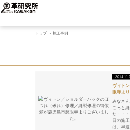
トップ
＞ 施工事例
2014.11.
ヴィトン
眼寺より
みなさん
こっと縫
た・・・
日の施工
は、早速