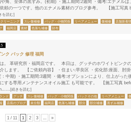
隅や角、全体の黒ずみ。(初期) ・施工期間:2週間 ・備考:エナメル
依頼の一つです。他のエナメル素材のブログ参考。 【施工写真 befo
きを読む]
クリーニング
スレ傷補修
バッグ・小物関係
リペアメニュー
傷補修
店舗新着
グ
福岡店
素材
色落ち補修
財布
15
ピンク バック 修理 福岡
は。 革研究所・福岡店です。 本日は、グッチのホワイトピンク
介します。 【ご依頼内容】 ・住まい:早良区 ・劣化部:座面、肘
度：中期) ・施工期間:3週間 ・備考:オプションにより、仕上がった
にする専用メンテナンスオイル施工 も可能です。 【施工写真 before
 &n……
[続きを読む]
ランド
グッチ
スレ傷補修
バッグ・小物関係
バックその他
リペアメニュー
報
店長のブログ
未分類
福岡店
色落ち補修
部分
部分補修
黒ずみ補修
1 / 11
1
2
3
...
»