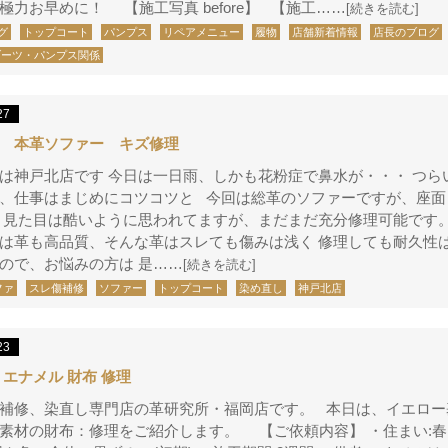
極力お早めに！ 【施工写真 before】 【施工……
[続きを読む]
グ
トップコート
パンプス
リペアメニュー
履物
店舗新着情報
店長のブログ
ブーツ・パンプス関係
27
 本革ソファー キズ修理
は神戸北店です 今日は一日雨、しかも花粉症で鼻水が・・・ つら
、仕事はまじめにコツコツと 今回は総革のソファーですが、座面
 見た目は酷いように思われてますが、まだまだ充分修理可能です。
は革も高品質、そんな革はスレても傷みは浅く 修理しても耐久性
ので、お悩みの方は 是……
[続きを読む]
ファ
スレ傷補修
ソファー
トップコート
染め直し
神戸北店
23
 エナメル 財布 修理
補修、染直し専門店の革研究所・福岡店です。 本日は、イエロー
素材の財布：修理をご紹介します。 【ご依頼内容】 ・住まい:春