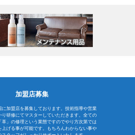
レッドウィング
レパント
ロエベ
ロンシャン
ワイズ
アルフレックス
イベント・催事
お勧め商品
カッシーナ
加盟店募集
カリモク
国に加盟店を募集しております。技術指導や営業
ケリーバック
かり研修にてマスターしていただきます。全ての
「革」の修理という業態ですのでやり方次第では
コバ再生
を上げる事が可能です。もちろんわからない事や
ソール交換
のスタッフがしっかりサポートいたします。