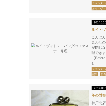
ショルダー
ルイ・ヴィ
2014.10.
ルイ・ヴ
こんばん
合わせの
が閉じな
理でき
【B
む]
ショルダー
縫製
部
2014.08.
革の財布
神戸北店