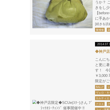
うか？ 
きをし少
【bef
に手あか
[続きを読
傷補修
2014.07.
◆神戸店限定
こんにち
と更に暑
す！ 今
￥3,0
限定がご
BALLY
ヴェロ・キ
カルティエ
クロエ
コバ（革断