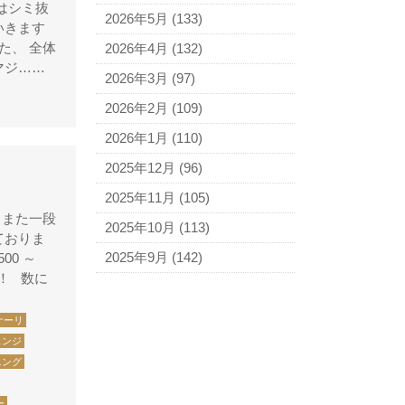
はシミ抜
アニエスベー
2026年5月
(133)
いきます
アルマーニ
した、 全体
2026年4月
(132)
マジ……
アレン・エドモンズ
2026年3月
(97)
アンナ モリナーリ
2026年2月
(109)
イブ・サンローラン
2026年1月
(110)
ヴェロ・キーオ
2025年12月
(96)
ウンガロ
2025年11月
(105)
エヴー
 また一段
2025年10月
(113)
ておりま
エミリオ・プッチ
2025年9月
(142)
00 ～
エルメス
！ 数に
バーキン
ナーリ
カルティエ
ェンジ
ニング
カンペール
ギ・ラロッシュ
ー