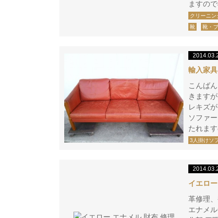
ますので
クリーニン
靴
靴・
2014.03.
輸入家具
こんばん
きますが
レキズが
ソファー
たれます
3人掛けソ
2014.03.
イエロー
革修理、
エナメル