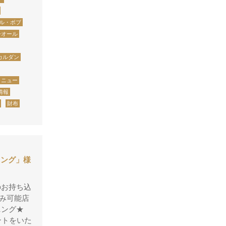
グッチ
ル・ボブ
クロエ
ーオール
クロコラックス
カルダン
クロムハーツ
コーチ
メニュー
情報
コールハーン
財布
コシノ・ヒロコ
コモドール
ゴヤール
ニング」様
サザビー
ジェニュイン・レザー
のお持ち込
ジミーチュウ
み可能店
ニング★
ジャックゴム
ントをいた