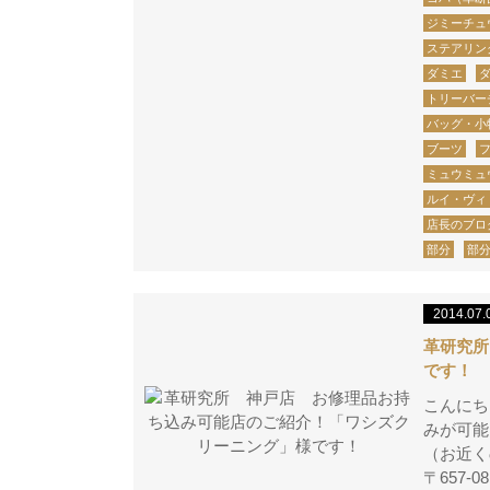
ジミーチュ
ステアリン
ダミエ
トリーバー
バッグ・小
ブーツ
ミュウミュ
ルイ・ヴィ
店長のブロ
部分
部
2014.07.
革研究所
です！
こんにち
みが可能
（お近く
〒657