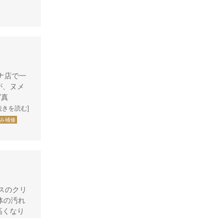
シャネル
アンティグアライン
カンボンライン
キャビアスキン
タイガライン
ナ店で一
チェーンバッグ
が、ヌメ
マトラッセライン
【写真
続きを読む]
スコッチグレイン
み補修
ステラーズ
セリーヌ
ダニエル・ボブ
ダンヒル
スのクリ
ディーゼル
体の汚れ
ティファニー
高くなり