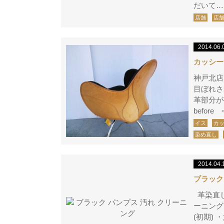
だいて…
店舗
店
2014.06.
カッシ
神戸北店
目ぼれさ
革部分が
befor
イス
カ
染め直し
2014.04.
ブラック
革染直し
ーニング
(初期)