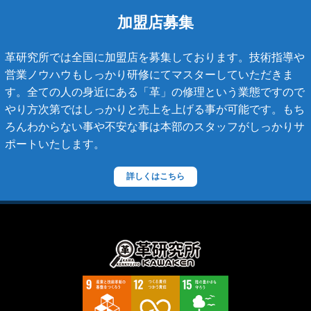
チェーンバッグ
加盟店募集
マトラッセライン
革研究所では全国に加盟店を募集しております。技術指導や
スコッチグレイン
営業ノウハウもしっかり研修にてマスターしていただきま
す。全ての人の身近にある「革」の修理という業態ですので
ステラーズ
やり方次第ではしっかりと売上を上げる事が可能です。もち
セリーヌ
ろんわからない事や不安な事は本部のスタッフがしっかりサ
ポートいたします。
ダニエル・ボブ
ダンヒル
詳しくはこちら
ディーゼル
ティファニー
デズモ
トゥモローランド
トリーバーチ