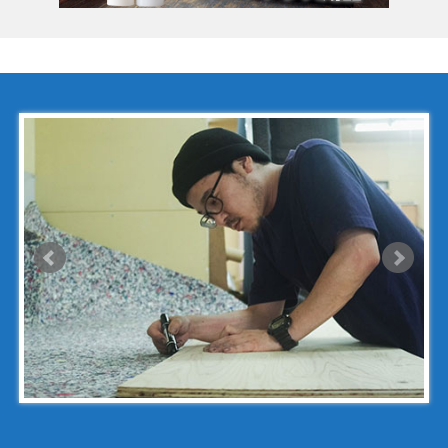
コールハーン
コシノ・ヒロコ
コモドール
ゴヤール
サザビー
ジェニュイン・レザー
ジミーチュウ
ジャックゴム
シャネル
アンティグアライン
カンボンライン
キャビアスキン
タイガライン