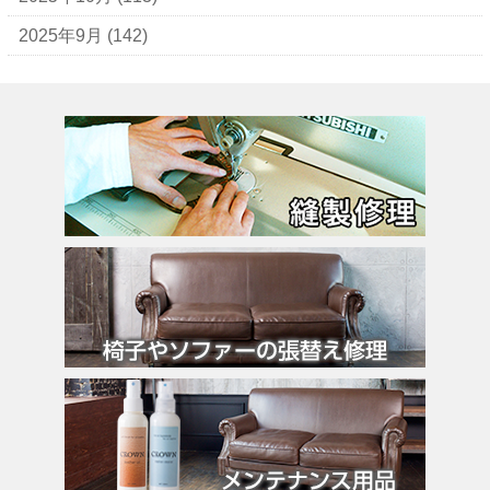
エヴー
2025年9月
(142)
エミリオ・プッチ
エルメス
バーキン
カルティエ
カンペール
ギ・ラロッシュ
グッチ
クロエ
クロコラックス
クロムハーツ
コーチ