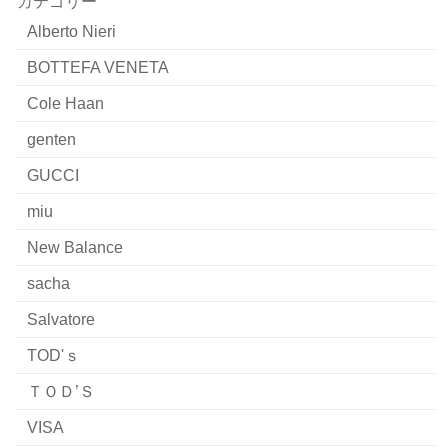
カテゴリー
Alberto Nieri
BOTTEFA VENETA
Cole Haan
genten
GUCCI
miu
New Balance
sacha
Salvatore
TOD'ｓ
ＴＯＤ’Ｓ
VISA