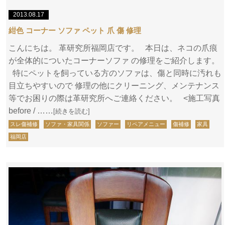
2013.08.17
紺色 コーナー ソファ ペット 爪 傷 修理
こんにちは。 革研究所福岡店です。 本日は、ネコの爪痕
が全体的についたコーナーソファ の修理をご紹介します。
特にペットを飼っている方のソファは、傷と同時に汚れも
目立ちやすいので 修理の他にクリーニング、メンテナンス
等でお困りの際は革研究所へご連絡ください。 <施工写真
before / ……
[続きを読む]
スレ傷補修
ソファ・家具関係
ソファー
リペアメニュー
傷補修
家具
福岡店