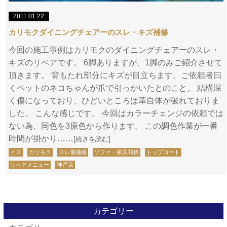
2011.01.22
カリモクダイニングチェアーのスレ・キズ補修
今回の施工事例はカリモクのダイニングチェアーのスレ・
キズのリペアです。 6脚ありますが、1脚のみご紹介させて
頂きます。 背もたれ部分にキズが目立ちます。ご依頼者曰
くペットのネコちゃんが爪で引っかいたとのこと。 結構深
く傷になっており、ひどいところは革自体が破れておりま
した。 こんな感じです。 今回はカラーチェンジの依頼では
ない為、同色を3原色から作ります。 この調色作業が一番
時間が掛かり……
[続きを読む]
イス
カリモク
スレ傷補修
ソファ・家具関係
トップコート
リペアメニュー
神戸店
カテゴリー