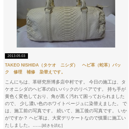
2013.05.03
TAKEO NISHIDA（タケオ ニシダ） ヘビ革（蛇革）バッ
ク 修理 補修 染替えです。
こんにちは、革研究所博多店中村です。 今日の施工は、タ
ケオニシダのヘビ革の白いバックのリペアです。 持ち手が
黄色く変色しており、角が黒く汚れて困っておられました
ので、 少し濃い色のホワイトベージュに染替えました。 で
は、施工前の写真です。 続いて、施工後の写真です。 いか
がですか？ ヘビ革は、大変デリケートなので慎重に施工い
たしました。……
[続きを読む]