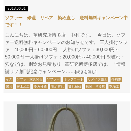
2013.06.01
ソファー 修理 リペア 染め直し 送料無料キャンペーン中
です！！
こんにちは、革研究所博多店 中村です。 今日は、ソフ
ァー送料無料キャンペーンのお知らせです。 三人掛けソフ
ァ：40,000円～60,000円 二人掛けソファ：30,000円～
50,000円 一人掛けソファ：20,000円～40,000円 ※破れ・
穴などは、別途お見積もり 革研究所博多店では、「情報
誌リノ創刊記念キャンペーン……
[続きを読む]
イス
ソファ・家具関係
ソファー
トップコート
リメイク施工
傷補修
家具
撥水加工
染み補修
染め直し
破れ補修
福岡 博多店
艶加工