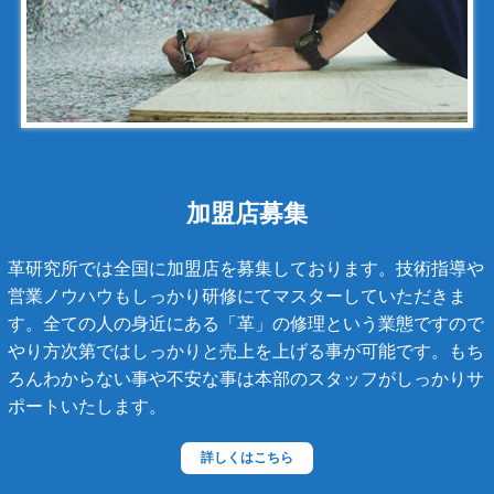
シャネル
アンティグアライン
カンボンライン
キャビアスキン
タイガライン
チェーンバッグ
加盟店募集
マトラッセライン
革研究所では全国に加盟店を募集しております。技術指導や
スコッチグレイン
営業ノウハウもしっかり研修にてマスターしていただきま
す。全ての人の身近にある「革」の修理という業態ですので
ステラーズ
やり方次第ではしっかりと売上を上げる事が可能です。もち
セリーヌ
ろんわからない事や不安な事は本部のスタッフがしっかりサ
ポートいたします。
ダニエル・ボブ
ダンヒル
詳しくはこちら
ディーゼル