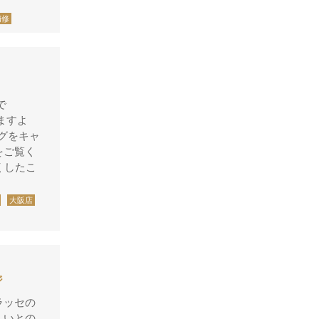
シャネル
補修
アンティグアライン
カンボンライン
キャビアスキン
タイガライン
で
チェーンバッグ
ますよ
ッグをキャ
マトラッセライン
をご覧く
くしたこ
スコッチグレイン
ステラーズ
大阪店
セリーヌ
ダニエル・ボブ
ダンヒル
ジ
ディーゼル
ラッセの
ティファニー
くいとの