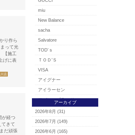
GUCCI
miu
New Balance
sacha
Salvatore
かり作ら
しまって光
TOD'ｓ
 【施工
ＴＯＤ’Ｓ
上げに表
VISA
品川店
アイグナー
アイラーセン
アパレルブランド
アーカイブ
BALLY
2026年8月
(31)
間が経つ
ＵＧＧ
2026年7月
(149)
えてきて
アナスイ
だまだ頑張
2026年6月
(165)