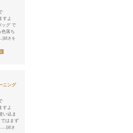
グッチ
で
クロエ
ますよ
バッグ で
クロコラックス
る色落ち
クロムハーツ
…
[続きを
コーチ
店
コールハーン
コシノ・ヒロコ
コモドール
ーニング
ゴヤール
サザビー
で
ジェニュイン・レザー
ますよ
構使い込ま
ジミーチュウ
 ではまず
ジャックゴム
……
[続き