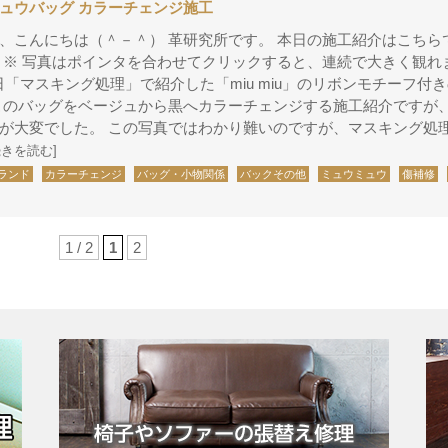
ュウバッグ カラーチェンジ施工
、こんにちは（＾－＾） 革研究所です。 本日の施工紹介はこちら
 ※ 写真はポインタを合わせてクリックすると、連続で大きく観れ
v 先日「マスキング処理」で紹介した「miu miu」のリボンモチーフ付
このバッグをベージュから黒へカラーチェンジする施工紹介ですが
が大変でした。 この写真ではわかり難いのですが、マスキング処
続きを読む]
ランド
カラーチェンジ
バッグ・小物関係
バックその他
ミュウミュウ
傷補修
1 / 2
1
2