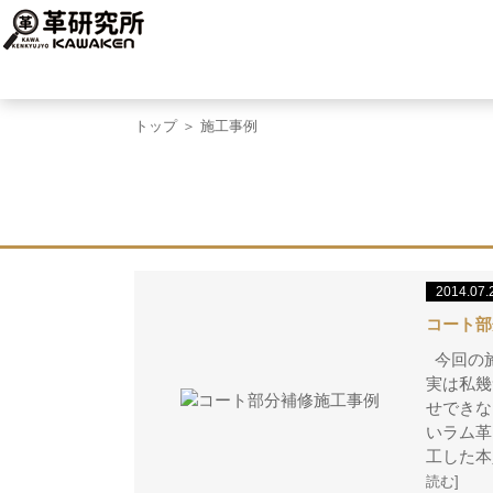
トップ
＞ 施工事例
2014.07.
コート部
今回の
実は私幾
せできな
いラム革
工した本
読む]