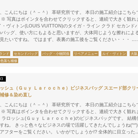
、こんにちは（＾－＾） 革研究所です。 本日の施工紹介はこちら
 ※ 写真はポインタを合わせてクリックすると、連続で大きく観れ
 ルイ・ヴィトン(LOUIS VUITTON)のタイガ・ライン クラド セカンド
のバッグ、使い方にもよると思いますが、大体同じような擦れによ
見たいですね。 ではまず、表裏の施工後をご覧ください・・・ …
ランド
セカンドバッグ
バッグ・小物関係
リペアメニュー
ルイ・ヴィトン
大阪
色落ち補修
03
ッシュ（Ｇｕｙ Ｌａｒｏｃｈｅ）ビジネスバッグ スエード部クリ
補修＆染め直し
、こんにちは（＾－＾） 革研究所です。 本日の施工紹介はこちら
 ※ 写真はポインタを合わせてクリックすると、連続で大きく観れ
v ギ・ラロッシュ(Ｇｕｙ Ｌａｒｏｃｈｅ)のビジネスバッグです。 結
すね。 きっと色々なビジネスの場で活躍してきたんでしょうね(^^)
アフターをご覧ください。 いかがでしょうか!? 全体的に目立った