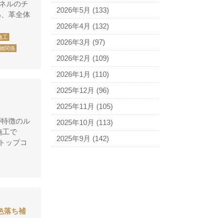
ャネルのチ
アニエスベー
2026年5月
(133)
為、革全体
アルマーニ
2026年4月
(132)
アレン・エドモンズ
施工
2026年3月
(97)
物関係
アンナ モリナーリ
2026年2月
(109)
イブ・サンローラン
2026年1月
(110)
ヴェロ・キーオ
2025年12月
(96)
ウンガロ
2025年11月
(105)
エヴー
が特徴のル
2025年10月
(113)
施工で
エミリオ・プッチ
2025年9月
(142)
加えトップコ
エルメス
バーキン
カルティエ
カンペール
 色落ち補
ギ・ラロッシュ