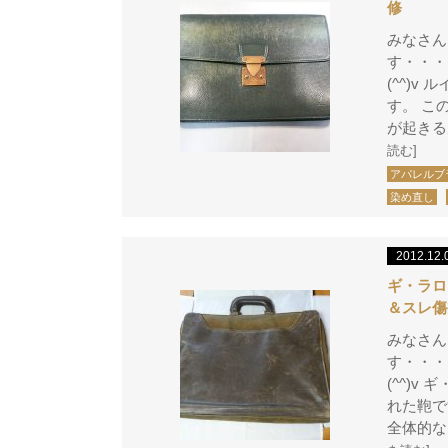
修
みなさん
す・・・
(^^)v
す。 こ
が起きる
読む]
アパレルブ
染め直し
2012.12.
ギ・ラロ
＆スレ傷
みなさん
す・・・
(^^)
れた鞄で
全体的な