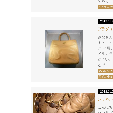
を読む]
ギ・ラロッ
2012.11.
プラダ（
みなさん
す・・・
(^^)
メルカラ
ださい。
とで……
アパレルブ
黒ずみ補修
2012.11.
シャネル
こんにち
ハンドバ