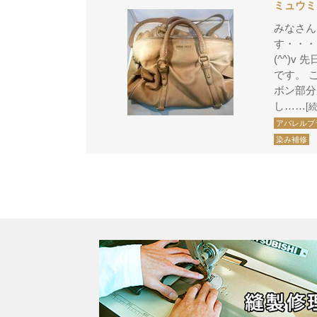
ミュウミ
みなさん
す・・・
(^^)
です。 
ボン部分
し……
[
アパレルブ
染み補修