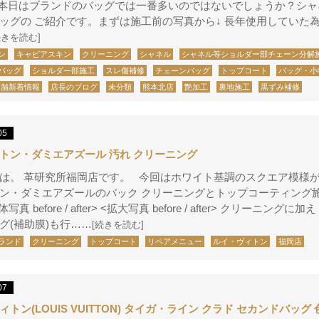
! 本日はブランドのバッグでは一番多いのではないでしょうか？シ
ッグの ご紹介です。まずは施工前の写真から↓ 長年使用していた
続きを読む]
ン
キャビアスキン
クリーニング
シャネル
シャネル等ショルダー部チェーン分解
バッグ
ショルダー部施工
スレ傷補修
チェーンバッグ
トップコート
バッグ・小
店舗新着情報
店長のブログ
未分類
熊本北店
艶加工
裏地施工
黒ずみ補修
05
トン・ダミエアズール 汚れ クリーニング
は。 革研究所福岡店です。 今回はホワイト基調のスクエア模様
ン・ダミエアズールのバック クリーニングとトップコーティング
写真 before / after> <拡大写真 before / after> クリーニングに
グ(補助膜)も行……
[続きを読む]
ランド
クリーニング
トップコート
リペアメニュー
ルイ・ヴィトン
福岡店
07
トン(LOUIS VUITTON) タイガ・ライン クラド セカンドバッグ