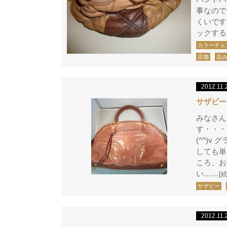
事なので
くいです
ックする
カラーチェ
店舗
染
2012.11.
サザビー
みなさん
す・・・
(^^)
しても単
ころ、お
い……
[
サザビー
2012.11.