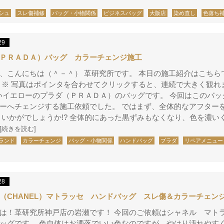
シュ
スレ傷補修
バッグ・小物関係
ビジネスバッグ
大阪店
染め直し
色落ち
29
ＰＲＡＤＡ）バッグ カラーチェンジ施工
、こんにちは（＾－＾） 革研究所です。 本日の施工紹介はこちら
 ※ 写真はポインタを合わせてクリックすると、連続で大きく観れ
v 薄いイエローのプラダ（ＰＲＡＤＡ）のバッグです。 今回はこのバ
ーへチェンジする施工依頼でした。 ではまず、全体的なアフター
 いかがでしょうか!? 全体的にあった黒ずみもなくなり、色を濃い
[続きを読む]
ランド
カラーチェンジ
バッグ・小物関係
ハンドバッグ
プラダ
リペアメニュー
28
（CHANEL）マトラッセ ハンドバッグ スレ傷＆カラーチェン
は！革研究所神戸店の岩瀬です！ 今回のご依頼はシャネル マト
ッグです。 色自体はお洒落でいい色なのですが、やはり汚れやす