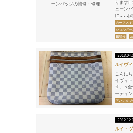
ります!
ェーンバ
に……
[
カーフスキ
ショルダー
傷補修
2013.04.
ルイヴィ
こんにち
イヴィト
す。 <全体
ーティン
アパレルブ
2012.12.
ルイ・ヴィ