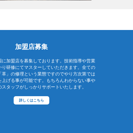
レッドウィング
レパント
ロエベ
ロンシャン
加盟店募集
ワイズ
国に加盟店を募集しております。技術指導や営業
アルフレックス
かり研修にてマスターしていただきます。全ての
イベント・催事
「革」の修理という業態ですのでやり方次第では
を上げる事が可能です。もちろんわからない事や
お勧め商品
のスタッフがしっかりサポートいたします。
カッシーナ
カリモク
詳しくはこちら
ケリーバック
コバ再生
ソール交換