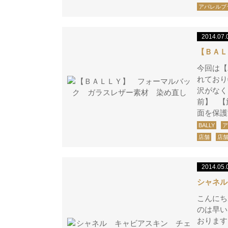
アパレルブ
2014.07.
【ＢＡＬ
今回は【
れており
沢がなく
前】 【
面を保護
BALLY
店舗
店
2014.05.
シャネル
こんにち
のは早い
おります