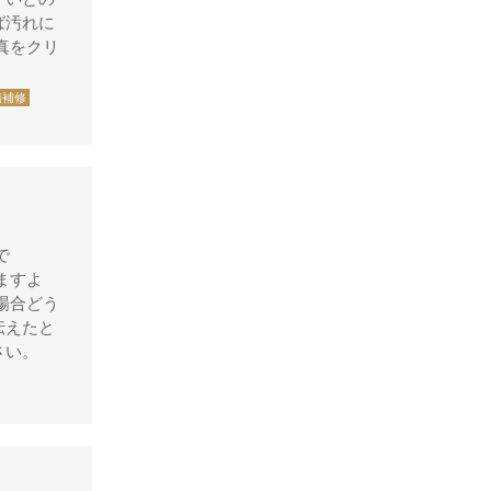
デズモ
ば汚れに
真をクリ
トゥモローランド
トリーバーチ
傷補修
ドルチェ&ガッバーナ
ニナリッチ
ヌォヴァ・ステラ
バーバリー
で
バレンシアガ
ますよ
の場合どう
ハンティングワールド
伝えたと
ビーアンドビーイタリア
さい。
ピエール・カルダン
フェラガモ
プラダ
ブリー