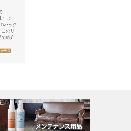
ブルガ
で
ますよ
フルラ
きのバッグ
ポール・スミス
、このリ
理で紹介
ボッテガ・ベネタ
ミュウミュウ
大阪店
ユナイテッド・アローズ
ラコステ
ランバン
リーガル
ルイ・ヴィトン
ダミエ
トバゴ キャリーオー
ル
モノグラム