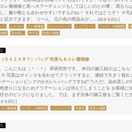
スレ傷補修と黒へカラーチェンジもしてほしいのとの事。 黒なら
し、服や靴とも合わせやすいですものね！ それではどうぞ！ ※写
と拡大できます。 うーん、元の色の雨染みが……
[続きを読む]
ンジ
シャネル
スレ傷補修
チェーンバッグ
トップコート
バッグ・小物関係
み補修
染め直し
神戸店
色落ち補修
22
（ＳＡＺＡＢＹ）バッグ 色落ち＆スレ傷補修
、こんにちは（＾－＾） 革研究所です。 本日の施工紹介はこちら
 ※ 写真はポインタを合わせてクリックすると、連続で大きく観れ
v グラデーションピンクのかわいいバッグですね(^.^) ただ、染め直し
色塗りになるためグラデーションは消えてしまうことを お客様に
任せのピンクになりました。 では、まず全体の施工後をご覧くだ
続きを読む]
スレ傷補修
バッグ・小物関係
ハンドバッグ
大阪店
色落ち補修
21