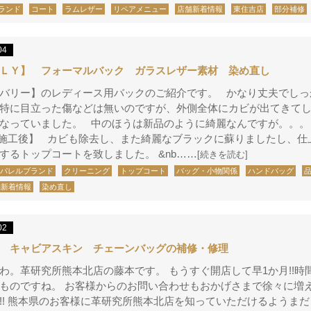
ランド
コート
ラムレザー
リペアメニュー
店舗新着情報
東住吉店
部分補修
04
ＬＹ】 フォーマルバック ガラスレザー素材 染め直し
バリー】のレディース用バックのご紹介です。 かなり丈夫でしっ
特に目立った傷などは無いのですが、外側全体にカビが出てきて
なっていました。 中のほうは新品のように綺麗なんですが。。。
施工後】 カビも除去し、また綺麗なブラックに蘇りましたし、仕
するトップコートを致しました。 &nb……
[続きを読む]
アパレルブランド
クリーニング
トップコート
バッグ・小物関係
ハンドバッグ
舗新着情報
染め直し
02
 キャビアスキン チェーンバッグの補修・修理
わ。革研究所熊本北店の藤本です。 もうすぐ開店して早1か月!!時
ものですね。 お客様からのお問い合わせもおかげさまで徐々に増
!! 熊本県のお客様に革研究所熊本北店を知っていただけるようま