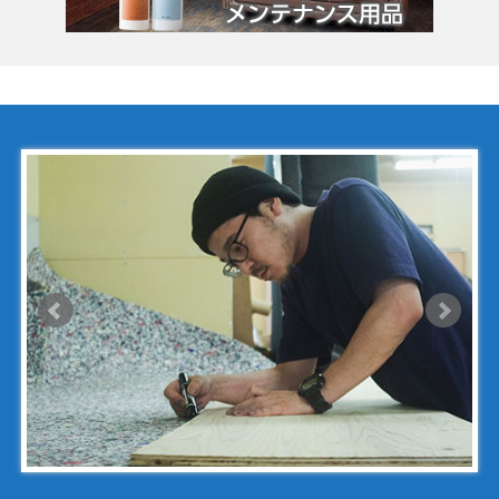
コールハーン
コシノ・ヒロコ
コモドール
ゴヤール
サザビー
ジェニュイン・レザー
ジミーチュウ
ジャックゴム
シャネル
アンティグアライン
カンボンライン
キャビアスキン