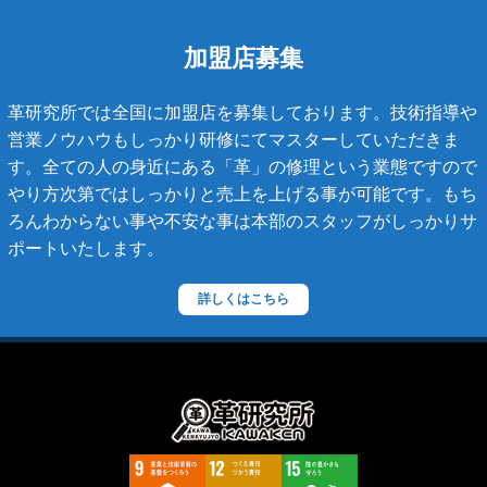
タイガライン
チェーンバッグ
加盟店募集
マトラッセライン
革研究所では全国に加盟店を募集しております。技術指導や
スコッチグレイン
営業ノウハウもしっかり研修にてマスターしていただきま
す。全ての人の身近にある「革」の修理という業態ですので
ステラーズ
やり方次第ではしっかりと売上を上げる事が可能です。もち
セリーヌ
ろんわからない事や不安な事は本部のスタッフがしっかりサ
ポートいたします。
ダニエル・ボブ
ダンヒル
詳しくはこちら
ディーゼル
ティファニー
デズモ
トゥモローランド