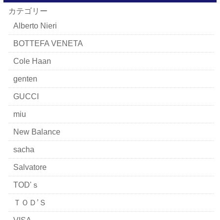
カテゴリー
Alberto Nieri
BOTTEFA VENETA
Cole Haan
genten
GUCCI
miu
New Balance
sacha
Salvatore
TOD'ｓ
ＴＯＤ’Ｓ