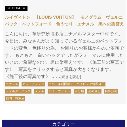
2013.04.14
ルイヴィトン 【LOUIS VUITTON】 モノグラム ヴェルニ
バック ベットフォード 色うつり エナメル 黒への染替え
こんにちは、革研究所博多店エナメルマスター中村です。
今日は、みなさんがよく知っているヴェルニのベットフォ
ードの変色・色移りの為、 お困りのお客様からのご依頼で
す。 もともと、白いバックでしたがフォーマルに使用した
いとのご希望なので、黒に染替えです。 《施工前の写真で
す》 写真をクリックすると写真が大きくなります。
《施工後の写真です》 ……
[続きを読む]
エナメル
カラーチェンジ
コバ（革断面部）・パイピング処理施工
ショルダーバッグ
ヌメ革
ルイ・ヴィトン
未分類
染め直し
特殊技術
福岡 博多店
カテゴリー