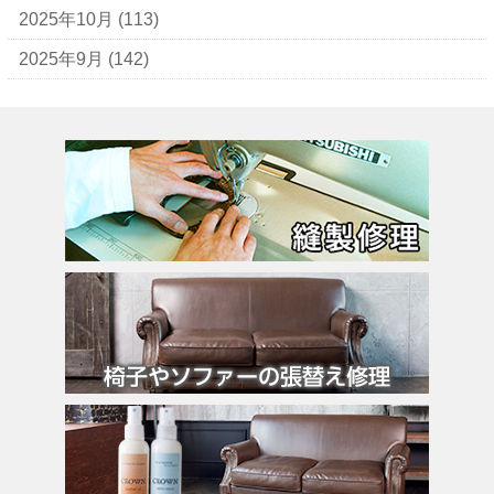
ウンガロ
2025年10月
(113)
エヴー
2025年9月
(142)
エミリオ・プッチ
エルメス
バーキン
カルティエ
カンペール
ギ・ラロッシュ
グッチ
クロエ
クロコラックス
クロムハーツ
コーチ