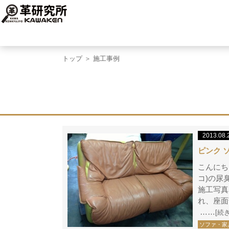
トップ
＞ 施工事例
2013.08.
ピンク 
こんにち
コ)の尿
施工写真 
れ、座面
……
[続
ソファ・家