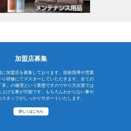
グッチ
クロエ
クロコラックス
クロムハーツ
コーチ
コールハーン
加盟店募集
コシノ・ヒロコ
国に加盟店を募集しております。技術指導や営業
コモドール
かり研修にてマスターしていただきます。全ての
ゴヤール
「革」の修理という業態ですのでやり方次第では
を上げる事が可能です。もちろんわからない事や
サザビー
のスタッフがしっかりサポートいたします。
ジェニュイン・レザー
詳しくはこちら
ジミーチュウ
ジャックゴム