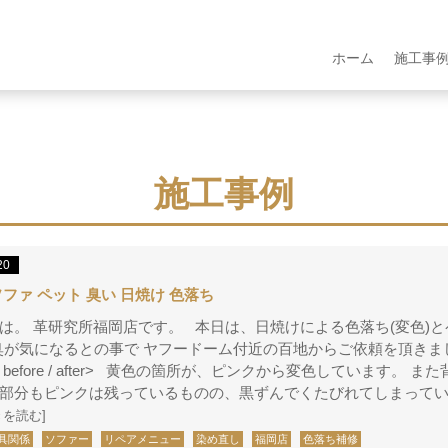
ホーム
施工事
施工事例
20
ソファ ペット 臭い 日焼け 色落ち
は。 革研究所福岡店です。 本日は、日焼けによる色落ち(変色)と
臭が気になるとの事で ヤフードーム付近の百地からご依頼を頂きま
before / after> 黄色の箇所が、ピンクから変色しています。 ま
部分もピンクは残っているものの、黒ずんでくたびれてしまって
きを読む]
具関係
ソファー
リペアメニュー
染め直し
福岡店
色落ち補修