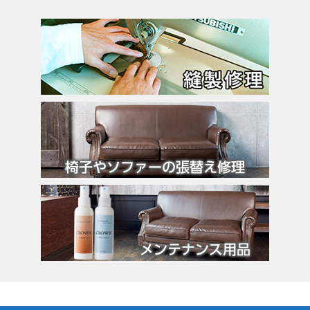
バーキン
カルティエ
カンペール
ギ・ラロッシュ
グッチ
クロエ
クロコラックス
クロムハーツ
コーチ
コールハーン
コシノ・ヒロコ
コモドール