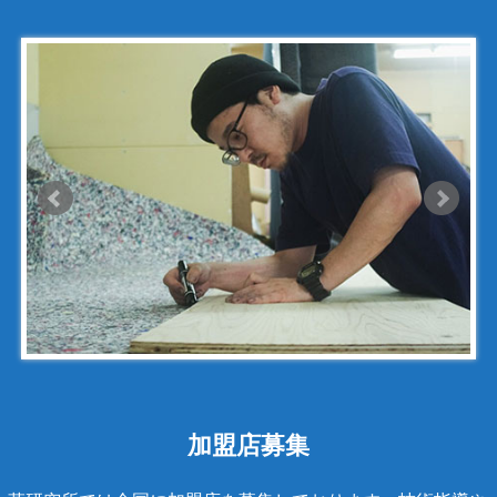
ゴヤール
サザビー
ジェニュイン・レザー
ジミーチュウ
ジャックゴム
シャネル
アンティグアライン
カンボンライン
キャビアスキン
タイガライン
チェーンバッグ
加盟店募集
マトラッセライン
スコッチグレイン