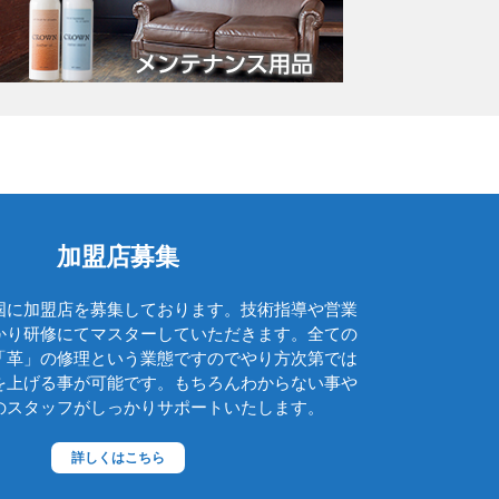
グッチ
クロエ
クロコラックス
クロムハーツ
コーチ
コールハーン
コシノ・ヒロコ
加盟店募集
コモドール
国に加盟店を募集しております。技術指導や営業
ゴヤール
かり研修にてマスターしていただきます。全ての
「革」の修理という業態ですのでやり方次第では
サザビー
を上げる事が可能です。もちろんわからない事や
ジェニュイン・レザー
のスタッフがしっかりサポートいたします。
ジミーチュウ
詳しくはこちら
ジャックゴム