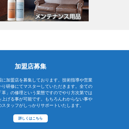
グッチ
クロエ
クロコラックス
クロムハーツ
コーチ
コールハーン
コシノ・ヒロコ
加盟店募集
コモドール
国に加盟店を募集しております。技術指導や営業
ゴヤール
かり研修にてマスターしていただきます。全ての
「革」の修理という業態ですのでやり方次第では
サザビー
を上げる事が可能です。もちろんわからない事や
ジェニュイン・レザー
のスタッフがしっかりサポートいたします。
ジミーチュウ
詳しくはこちら
ジャックゴム